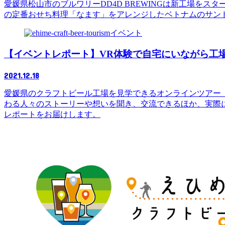
愛媛県松山市のブルワリーDD4D BREWINGは新工場をスタ
の定番おせち料理「なます」をアレンジしたベトナムのサン
イベント
【イベントレポート】VR体験で自宅にいながら工
2021.12.18
愛媛県のクラフトビール工場を見学できるオンラインツアー「
わる人々のストーリーや想いを聞き、交流できるほか、実際
レポートをお届けします。