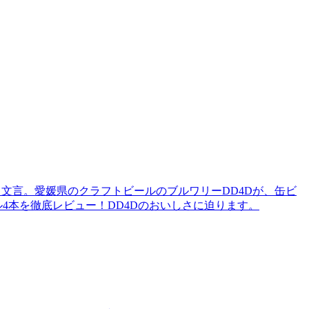
になる文言。愛媛県のクラフトビールのブルワリーDD4Dが、缶ビ
4本を徹底レビュー！DD4Dのおいしさに迫ります。