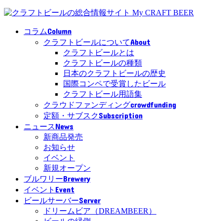
Column
コラム
About
クラフトビールについて
クラフトビールとは
クラフトビールの種類
日本のクラフトビールの歴史
国際コンペで受賞したビール
クラフトビール用語集
crowdfunding
クラウドファンディング
Subscription
定額・サブスク
News
ニュース
新商品発売
お知らせ
イベント
新規オープン
Brewery
ブルワリー
Event
イベント
Server
ビールサーバー
ドリームビア（DREAMBEER）