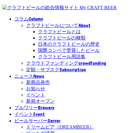
Column
コラム
About
クラフトビールについて
クラフトビールとは
クラフトビールの種類
日本のクラフトビールの歴史
国際コンペで受賞したビール
クラフトビール用語集
crowdfunding
クラウドファンディング
Subscription
定額・サブスク
News
ニュース
新商品発売
お知らせ
イベント
新規オープン
Brewery
ブルワリー
Event
イベント
Server
ビールサーバー
ドリームビア（DREAMBEER）