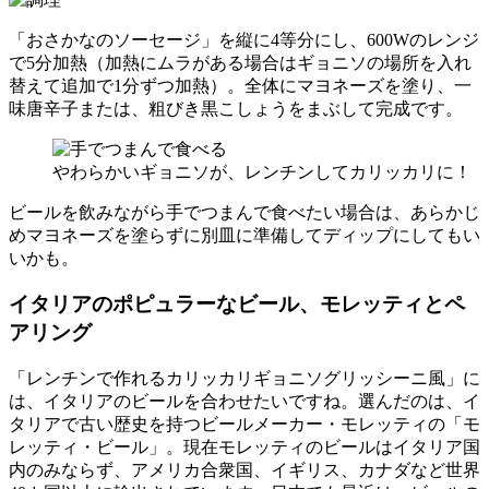
「おさかなのソーセージ」を縦に4等分にし、600Wのレンジ
で5分加熱（加熱にムラがある場合はギョニソの場所を入れ
替えて追加で1分ずつ加熱）。全体にマヨネーズを塗り、一
味唐辛子または、粗びき黒こしょうをまぶして完成です。
やわらかいギョニソが、レンチンしてカリッカリに！
ビールを飲みながら手でつまんで食べたい場合は、あらかじ
めマヨネーズを塗らずに別皿に準備してディップにしてもい
いかも。
イタリアのポピュラーなビール、モレッティとペ
アリング
「レンチンで作れるカリッカリギョニソグリッシーニ風」に
は、イタリアのビールを合わせたいですね。選んだのは、イ
タリアで古い歴史を持つビールメーカー・モレッティの「モ
レッティ・ビール」。現在モレッティのビールはイタリア国
内のみならず、アメリカ合衆国、イギリス、カナダなど世界