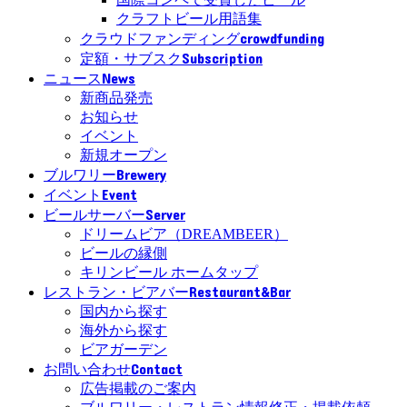
クラフトビール用語集
crowdfunding
クラウドファンディング
Subscription
定額・サブスク
News
ニュース
新商品発売
お知らせ
イベント
新規オープン
Brewery
ブルワリー
Event
イベント
Server
ビールサーバー
ドリームビア（DREAMBEER）
ビールの縁側
キリンビール ホームタップ
Restaurant&Bar
レストラン・ビアバー
国内から探す
海外から探す
ビアガーデン
Contact
お問い合わせ
広告掲載のご案内