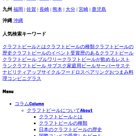
九州
福岡
|
佐賀
|
長崎
|
熊本
|
大分
|
宮崎
|
鹿児島
沖縄
沖縄
人気検索キーワード
クラフトビールとは
クラフトビールの種類
クラフトビールの
歴史
クラフトビールのイベント
受賞歴のあるクラフトビール
クラフトビール ブルワリー
クラフトビールが飲めるレスト
ラン
クラフトビール サブスク
家庭用ビールサーバー
サステ
ナビリティ
アップサイクル
フードロス
ペアリング
おつまみ
料
理
コンビニ
グラス
Menu
Column
コラム
About
クラフトビールについて
クラフトビールとは
クラフトビールの種類
日本のクラフトビールの歴史
国際コンペで受賞したビール