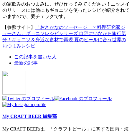
の家飲みのおつまみに、ぜひ作ってみてください！ニッスイ
のリリースには他にもギョニソを使ったレシピが紹介されて
いますので、要チェックです。
【参照サイト】
「おさかなのソーセージ」 × 料理研究家ジ
ョーさん。ギョニソレシピシリーズ 自宅にいながら旅行気
分！ギョニソ＆身近な食材で再現 夏のビールに合う世界の
おつまみレシピ
The
この記事を書いた人
following
最新の記事
two
tabs
change
content
below.
My CRAFT BEER 編集部
My CRAFT BEERは、「クラフトビール」に関する国内・海