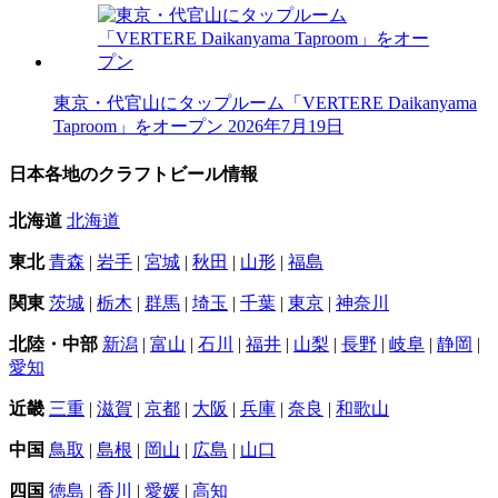
東京・代官山にタップルーム「VERTERE Daikanyama
Taproom」をオープン
2026年7月19日
日本各地のクラフトビール情報
北海道
北海道
東北
青森
|
岩手
|
宮城
|
秋田
|
山形
|
福島
関東
茨城
|
栃木
|
群馬
|
埼玉
|
千葉
|
東京
|
神奈川
北陸・中部
新潟
|
富山
|
石川
|
福井
|
山梨
|
長野
|
岐阜
|
静岡
|
愛知
近畿
三重
|
滋賀
|
京都
|
大阪
|
兵庫
|
奈良
|
和歌山
中国
鳥取
|
島根
|
岡山
|
広島
|
山口
四国
徳島
|
香川
|
愛媛
|
高知