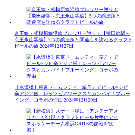
京王線・相模原線沿線ブルワリー巡り！【飛田給駅～
京王永山駅編】5つの醸造所と関連店を訪ねるクラフト
ビールの旅
2024年12月27日
【水道橋】東京ドームシティ「箱舟」でビール×シビ
辛アジア飯！レッツビアワークスとカンパイ！ブルー
イング、コラボの理由
2024年12月20日