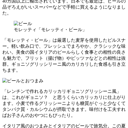
40カ国以上に輸出されています。日本でも最近は、ビールの
品ぞろえがいいスーパーなどで手軽に買えるようになりまし
た。
モレッティ「モレッティ・ビール」
「モレッティ・ビール」は厳選した麦芽を使用したピルスナ
ー。軽い飲み口で、フレッシュでまろやか、クラシックな味
わい。美食の国イタリアのビールらしく食事との相性の良さ
も魅力で、フリット（揚げ物）やピッツァなどとの相性は抜
群。ギョニソグリッシリーニ風のカリカリした食感も引き立
ちます。
「レンチンで作れるカリッカリギョニソグリッシーニ風」
は、これがギョニソ？ と思うくらいカリッカリに仕上がり
ます。小麦で作るグリッシーニよりも糖質がぐっと少なくて
タンパク質・カルシウムが摂取できます。味付けを工夫すれ
ばお子さんのおやつにもぴったり。
イタリア風のおつまみとイタリアのビールで旅気分。この夏