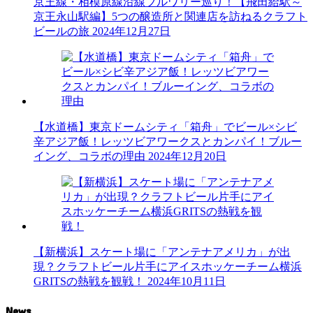
京王線・相模原線沿線ブルワリー巡り！【飛田給駅～
京王永山駅編】5つの醸造所と関連店を訪ねるクラフト
ビールの旅
2024年12月27日
【水道橋】東京ドームシティ「箱舟」でビール×シビ
辛アジア飯！レッツビアワークスとカンパイ！ブルー
イング、コラボの理由
2024年12月20日
【新横浜】スケート場に「アンテナアメリカ」が出
現？クラフトビール片手にアイスホッケーチーム横浜
GRITSの熱戦を観戦！
2024年10月11日
News