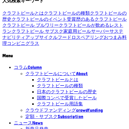
人気検索キーワード
クラフトビールとは
クラフトビールの種類
クラフトビールの
歴史
クラフトビールのイベント
受賞歴のあるクラフトビール
クラフトビール ブルワリー
クラフトビールが飲めるレスト
ラン
クラフトビール サブスク
家庭用ビールサーバー
サステ
ナビリティ
アップサイクル
フードロス
ペアリング
おつまみ
料
理
コンビニ
グラス
Menu
Column
コラム
About
クラフトビールについて
クラフトビールとは
クラフトビールの種類
日本のクラフトビールの歴史
国際コンペで受賞したビール
クラフトビール用語集
crowdfunding
クラウドファンディング
Subscription
定額・サブスク
News
ニュース
新商品発売