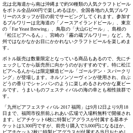
北は北海道から南は沖縄まで約50種類の人気クラフトビール
をボトル全品600円で楽しめるほか、全国各地の人気ブルワ
リーのスタッフが目の前でサービングしてくれます。参加す
るブルワリーは北海道の「ノースアイランドビール」、東京
の「Far Yeast Brewing」、鳥取の「大山Gビール」、島根の
「松江ビアへるん」、宮崎の「霧の蔵ブルワリー」など。九
州ではなかなかお目にかかれないクラフトビールを楽しめま
す。
ボトル販売は数量限定となっている商品もあるので、先にチ
ェックしてから販売所に向かうのがおすすめです。特に松江
ビアへるんからは限定醸造ビール「ゴールデン・スパークリ
ング」が登場します。ネルソンソーヴィンが使用され、白ぶ
どうの香りでシャンパンのように楽しめるさわやかな夏ビー
ルです。うまいものフェスティバルの海の幸とも相性抜群で
す。
「九州ビアフェスティバル 2017 福岡」は9月12日より9月18
日まで、福岡市役所前ふれあい広場で入場料無料で開催され
ます。ビアチケット6枚に特製ビアグラスが付属する基本チ
ケットは3,300円ですが、前売り購入で3,000円になるほか、
ビアチケット2枚に特製ビアグラスが付属する当日おためし