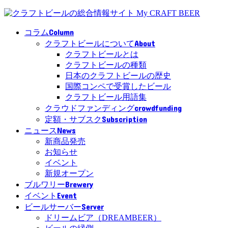
Column
コラム
About
クラフトビールについて
クラフトビールとは
クラフトビールの種類
日本のクラフトビールの歴史
国際コンペで受賞したビール
クラフトビール用語集
crowdfunding
クラウドファンディング
Subscription
定額・サブスク
News
ニュース
新商品発売
お知らせ
イベント
新規オープン
Brewery
ブルワリー
Event
イベント
Server
ビールサーバー
ドリームビア（DREAMBEER）