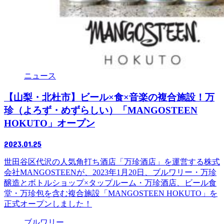
ニュース
【山梨・北杜市】ビール×食×音楽の複合施設！万
珍（よろず・めずらしい）「MANGOSTEEN
HOKUTO」オープン
2023.01.25
世田谷区代沢の人気角打ち酒店「万珍酒店」を運営する株式
会社MANGOSTEENが、2023年1月20日、ブルワリー・万珍
醸造とボトルショップ×タップルーム・万珍酒店、ビール食
堂・万珍包を含む複合施設「MANGOSTEEN HOKUTO」を
正式オープンしました！
ブルワリー