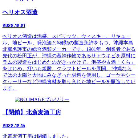
ヘリオス酒造
2022.12.21
ヘリオス酒造は泡盛、スピリッツ、ウィスキー、リキュー
ル、地ビール、発泡酒と6種類の製造免許をもつ、沖縄本島
北部名護市の総合酒類メーカーです。1961年、創業者である
先代の松田正が、沖縄の基幹作物であるサトウキビを原料に
ラムの製造をはじめたのがきっかけで、泡盛や古酒「くら」
をはじめ、紅いも焼酎、クラフトビールを展開。 沖縄なら
ではの太陽と大地にみなぎった材料を使用し、ゴーヤやシー
クヮーサーなど沖縄食材を取り入れた地ビールを醸造してい
ます。
ブルワリー
【閉鎖】北斎麦酒工房
2022.12.15
北斎麦酒工房は閉鎖しました。