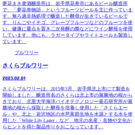
夢花まき麦酒醸造所は、岩手県花巻市にあるビール醸造所
で、「夢花巻物語」というフルーツビールを主に作っていま
す。無ろ過非熱処理で醸造した酵母が生きているビールで
す。りんごやイチゴ、グレープフルーツなどのフルーツを使
い、健康に重点を置き二次発酵の際などにワイン酵母を使用
しています。他にも、ラガータイプやライトエールも製造し
ています。
ブルワリー
さくらブルワリー
2023.02.01
さくらブルワリーは、2015年3月、岩手県北上市にて製造を
開始しました。醸造所名のさくらは北上市の展勝地の桜から
きており、北里大学海洋バイオテクノロジー釜石研究所が展
勝地の桜から採取した酵母を培養し使用した「さくらエー
ル」や、北上・岩沢地区の水芭蕉群生地を水源とする水を使
用した「White Lily Lager」など、地元の名産・名物や文化か
らヒントを得た製品作りをおこなっています。