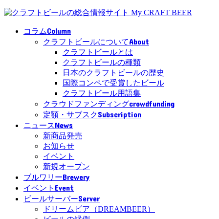
Column
コラム
About
クラフトビールについて
クラフトビールとは
クラフトビールの種類
日本のクラフトビールの歴史
国際コンペで受賞したビール
クラフトビール用語集
crowdfunding
クラウドファンディング
Subscription
定額・サブスク
News
ニュース
新商品発売
お知らせ
イベント
新規オープン
Brewery
ブルワリー
Event
イベント
Server
ビールサーバー
ドリームビア（DREAMBEER）