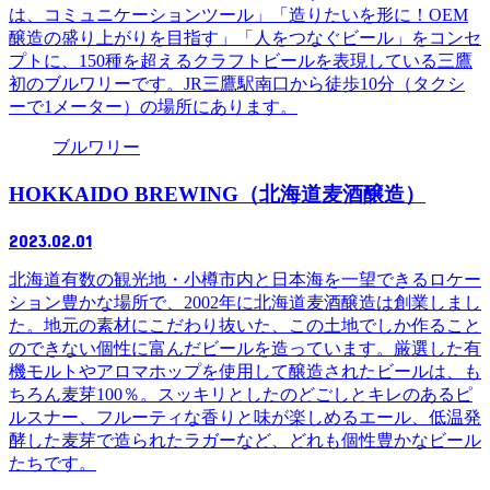
は、コミュニケーションツール」「造りたいを形に！OEM
醸造の盛り上がりを目指す」「人をつなぐビール」をコンセ
プトに、150種を超えるクラフトビールを表現している三鷹
初のブルワリーです。JR三鷹駅南口から徒歩10分（タクシ
ーで1メーター）の場所にあります。
ブルワリー
HOKKAIDO BREWING（北海道麦酒醸造）
2023.02.01
北海道有数の観光地・小樽市内と日本海を一望できるロケー
ション豊かな場所で、2002年に北海道麦酒醸造は創業しまし
た。地元の素材にこだわり抜いた、この土地でしか作ること
のできない個性に富んだビールを造っています。厳選した有
機モルトやアロマホップを使用して醸造されたビールは、も
ちろん麦芽100％。スッキリとしたのどごしとキレのあるピ
ルスナー、フルーティな香りと味が楽しめるエール、低温発
酵した麦芽で造られたラガーなど、どれも個性豊かなビール
たちです。