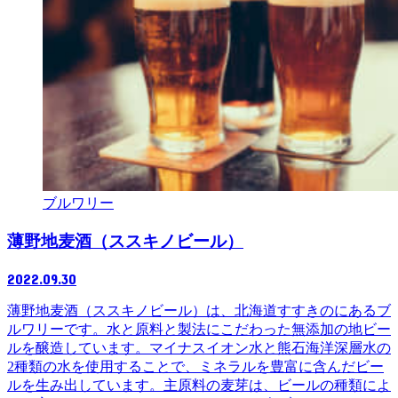
ブルワリー
薄野地麦酒（ススキノビール）
2022.09.30
薄野地麦酒（ススキノビール）は、北海道すすきのにあるブ
ルワリーです。水と原料と製法にこだわった無添加の地ビー
ルを醸造しています。マイナスイオン水と熊石海洋深層水の
2種類の水を使用することで、ミネラルを豊富に含んだビー
ルを生み出しています。主原料の麦芽は、ビールの種類によ