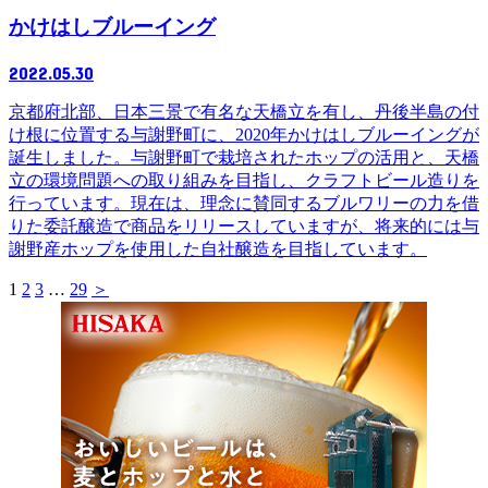
かけはしブルーイング
2022.05.30
京都府北部、日本三景で有名な天橋立を有し、丹後半島の付
け根に位置する与謝野町に、2020年かけはしブルーイングが
誕生しました。与謝野町で栽培されたホップの活用と、天橋
立の環境問題への取り組みを目指し、クラフトビール造りを
行っています。現在は、理念に賛同するブルワリーの力を借
りた委託醸造で商品をリリースしていますが、将来的には与
謝野産ホップを使用した自社醸造を目指しています。
1
2
3
…
29
＞