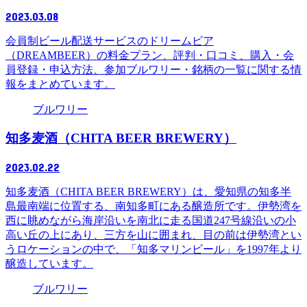
2023.03.08
会員制ビール配送サービスのドリームビア
（DREAMBEER）の料金プラン、評判・口コミ、購入・会
員登録・申込方法、参加ブルワリー・銘柄の一覧に関する情
報をまとめています。
ブルワリー
知多麦酒（CHITA BEER BREWERY）
2023.02.22
知多麦酒（CHITA BEER BREWERY）は、愛知県の知多半
島最南端に位置する、南知多町にある醸造所です。伊勢湾を
西に眺めながら海岸沿いを南北に走る国道247号線沿いの小
高い丘の上にあり、三方を山に囲まれ、目の前は伊勢湾とい
うロケーションの中で、「知多マリンビール」を1997年より
醸造しています。
ブルワリー