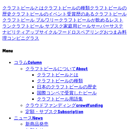
クラフトビールとは
クラフトビールの種類
クラフトビールの
歴史
クラフトビールのイベント
受賞歴のあるクラフトビール
クラフトビール ブルワリー
クラフトビールが飲めるレスト
ラン
クラフトビール サブスク
家庭用ビールサーバー
サステ
ナビリティ
アップサイクル
フードロス
ペアリング
おつまみ
料
理
コンビニ
グラス
Menu
Column
コラム
About
クラフトビールについて
クラフトビールとは
クラフトビールの種類
日本のクラフトビールの歴史
国際コンペで受賞したビール
クラフトビール用語集
crowdfunding
クラウドファンディング
Subscription
定額・サブスク
News
ニュース
新商品発売