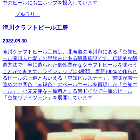
中のビールにも生ホップを投入しています。
ブルワリー
滝川クラフトビール工房
2022.09.30
滝川クラフトビール工房は、北海道の滝川市にある「空知ビ
ール滝川ふれ愛」の里館内にある醸造施設です。伝統的な醸
造方法で丁寧に造られた個性豊かなクラフトビールを味わう
ことができます。ラインナップは3種類。麦芽100％で作られ
るビールの王道ともいえる「空知ピルスナー」、苦味が若干
強めの中間色（赤褐色）のペールエールを再現した「空知エ
ール」、小麦麦芽を主原料とする南ドイツで主流のビール
「空知ヴァイツェン」を展開しています。