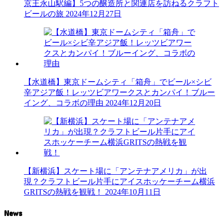
京王永山駅編】5つの醸造所と関連店を訪ねるクラフト
ビールの旅
2024年12月27日
【水道橋】東京ドームシティ「箱舟」でビール×シビ
辛アジア飯！レッツビアワークスとカンパイ！ブルー
イング、コラボの理由
2024年12月20日
【新横浜】スケート場に「アンテナアメリカ」が出
現？クラフトビール片手にアイスホッケーチーム横浜
GRITSの熱戦を観戦！
2024年10月11日
News