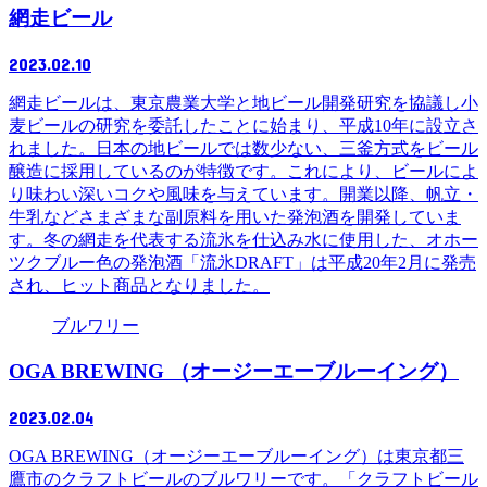
網走ビール
2023.02.10
網走ビールは、東京農業大学と地ビール開発研究を協議し小
麦ビールの研究を委託したことに始まり、平成10年に設立さ
れました。日本の地ビールでは数少ない、三釜方式をビール
醸造に採用しているのが特徴です。これにより、ビールによ
り味わい深いコクや風味を与えています。開業以降、帆立・
牛乳などさまざまな副原料を用いた発泡酒を開発していま
す。冬の網走を代表する流氷を仕込み水に使用した、オホー
ツクブルー色の発泡酒「流氷DRAFT」は平成20年2月に発売
され、ヒット商品となりました。
ブルワリー
OGA BREWING （オージーエーブルーイング）
2023.02.04
OGA BREWING（オージーエーブルーイング）は東京都三
鷹市のクラフトビールのブルワリーです。「クラフトビール