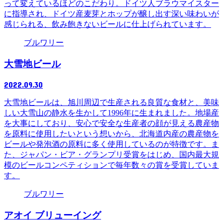
って変えているほどのこだわり。ドイツ人ブラウマイスター
に指導され、ドイツ産麦芽とホップが醸し出す深い味わいが
感じられる、飲み飽きないビールに仕上げられています。
ブルワリー
大雪地ビール
2022.09.30
大雪地ビールは、旭川周辺で生産される良質な食材と、美味
しい大雪山の静水を生かして1996年に生まれました。地場産
を大事にしており、安心で安全な生産者の顔が見える農産物
を原料に使用したいという想いから、北海道内産の農産物を
ビールや発泡酒の原料に多く使用しているのが特徴です。ま
た、ジャパン・ビア・グランプリ受賞をはじめ、国内最大規
模のビールコンペティションで毎年数々の賞を受賞していま
す。
ブルワリー
アオイ ブリューイング