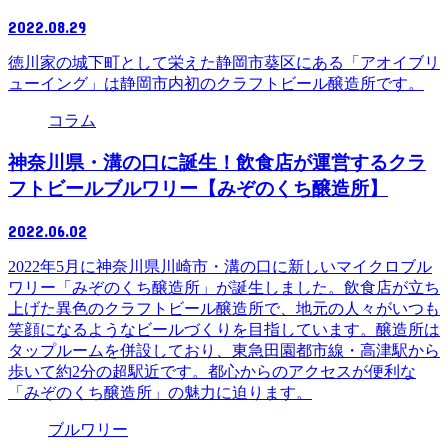
2022.08.29
徳川家の城下町として栄えた静岡市葵区にある「アオイブリ
ューイング」は静岡市内初のクラフトビール醸造所です。
コラム
神奈川県・溝の口に誕生！飲食店が運営するクラ
フトビールブルワリー【みぞのくち醸造所】
2022.06.02
2022年5月に神奈川県川崎市・溝の口に新しいマイクロブル
ワリー「みぞのくち醸造所」が誕生しました。飲食店が立ち
上げた異色のクラフトビール醸造所で、地元の人々がいつも
笑顔になるようなビールづくりを目指しています。醸造所は
タップルームを併設しており、東急田園都市線・高津駅から
歩いて約2分の超駅近です。都心からのアクセスが便利な
「みぞのくち醸造所」の魅力に迫ります。
ブルワリー