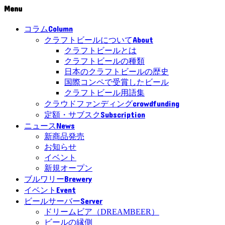
Menu
Column
コラム
About
クラフトビールについて
クラフトビールとは
クラフトビールの種類
日本のクラフトビールの歴史
国際コンペで受賞したビール
クラフトビール用語集
crowdfunding
クラウドファンディング
Subscription
定額・サブスク
News
ニュース
新商品発売
お知らせ
イベント
新規オープン
Brewery
ブルワリー
Event
イベント
Server
ビールサーバー
ドリームビア（DREAMBEER）
ビールの縁側