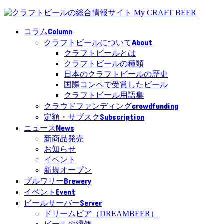
Column
コラム
About
クラフトビールについて
クラフトビールとは
クラフトビールの種類
日本のクラフトビールの歴史
国際コンペで受賞したビール
クラフトビール用語集
crowdfunding
クラウドファンディング
Subscription
定額・サブスク
News
ニュース
新商品発売
お知らせ
イベント
新規オープン
Brewery
ブルワリー
Event
イベント
Server
ビールサーバー
ドリームビア（DREAMBEER）