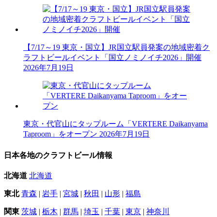
【7/17～19 東京・国立】JR国立駅員発案の地域密着ク
ラフトビールイベント「国立ノミノイチ2026」開催
2026年7月19日
東京・代官山にタップルーム「VERTERE Daikanyama
Taproom」をオープン
2026年7月19日
日本各地のクラフトビール情報
北海道
北海道
東北
青森
|
岩手
|
宮城
|
秋田
|
山形
|
福島
関東
茨城
|
栃木
|
群馬
|
埼玉
|
千葉
|
東京
|
神奈川