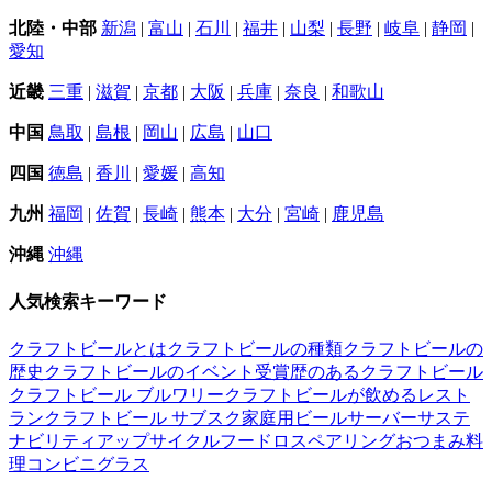
北陸・中部
新潟
|
富山
|
石川
|
福井
|
山梨
|
長野
|
岐阜
|
静岡
|
愛知
近畿
三重
|
滋賀
|
京都
|
大阪
|
兵庫
|
奈良
|
和歌山
中国
鳥取
|
島根
|
岡山
|
広島
|
山口
四国
徳島
|
香川
|
愛媛
|
高知
九州
福岡
|
佐賀
|
長崎
|
熊本
|
大分
|
宮崎
|
鹿児島
沖縄
沖縄
人気検索キーワード
クラフトビールとは
クラフトビールの種類
クラフトビールの
歴史
クラフトビールのイベント
受賞歴のあるクラフトビール
クラフトビール ブルワリー
クラフトビールが飲めるレスト
ラン
クラフトビール サブスク
家庭用ビールサーバー
サステ
ナビリティ
アップサイクル
フードロス
ペアリング
おつまみ
料
理
コンビニ
グラス