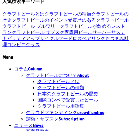
人気検索キーワード
クラフトビールとは
クラフトビールの種類
クラフトビールの
歴史
クラフトビールのイベント
受賞歴のあるクラフトビール
クラフトビール ブルワリー
クラフトビールが飲めるレスト
ラン
クラフトビール サブスク
家庭用ビールサーバー
サステ
ナビリティ
アップサイクル
フードロス
ペアリング
おつまみ
料
理
コンビニ
グラス
Menu
Column
コラム
About
クラフトビールについて
クラフトビールとは
クラフトビールの種類
日本のクラフトビールの歴史
国際コンペで受賞したビール
クラフトビール用語集
crowdfunding
クラウドファンディング
Subscription
定額・サブスク
News
ニュース