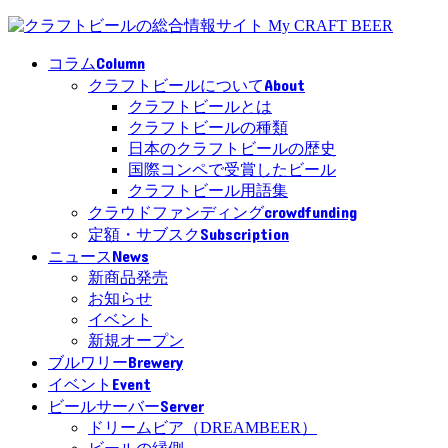
Column
コラム
About
クラフトビールについて
クラフトビールとは
クラフトビールの種類
日本のクラフトビールの歴史
国際コンペで受賞したビール
クラフトビール用語集
crowdfunding
クラウドファンディング
Subscription
定額・サブスク
News
ニュース
新商品発売
お知らせ
イベント
新規オープン
Brewery
ブルワリー
Event
イベント
Server
ビールサーバー
ドリームビア（DREAMBEER）