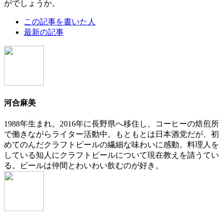
がでしょうか。
The
この記事を書いた人
following
最新の記事
two
tabs
change
content
below.
河合麻美
1988年生まれ。2016年に長野県へ移住し、コーヒーの焙煎所
で働きながらライター活動中。もともとは日本酒党だが、初
めてのんだクラフトビールの繊細な味わいに感動。料理人を
している知人にクラフトビールについて現在教えを請うてい
る。ビールは仲間とわいわい飲むのが好き。