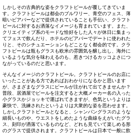
しかしその古典的な姿をクラフトビールが覆してきていま
す。クラフトビールは都会のブルワリー、青空のフェス、薄
暗いビアバーなどで提供されていることも手伝い、クラフト
ビールに対するお洒落なイメージも育まれています。また、
クリエイティブ系のモードな恰好をした人々が休日に集まっ
てフェスで飲んだり、ホテルのビアバーでデートに使われた
りと、そのシチュエーションもどことなく都会的です。クラ
フトビールは瓶もグラスも欧米の雰囲気を醸し出し、海外に
いるような気分を味わえるのも、惹きつけるカッコよさにつ
ながっているのだと思います。
そんなイメージのクラフトビール。クラフトビールのお店に
いったことがある方であればおわかりになるかと思います
が、さまざまなグラスにビールが注がれて出てきませんか？
普段、居酒屋でビールを注文すると大概メーカー名の入った
小グラスかジョッキで運ばれてきますが、色気というよりは
豪快で、洗練されたというよりは大衆的な姿を思わせます。
しかしクラフトビールとなると、シャンパングラスのような
細長いものや、ウエストをしめたような曲線をえがいたグラ
ス、刻印が洒落ているものなど、どれも見ていて楽しめる形
のグラスで提供されます。クラフトビールは日本で一般に飲