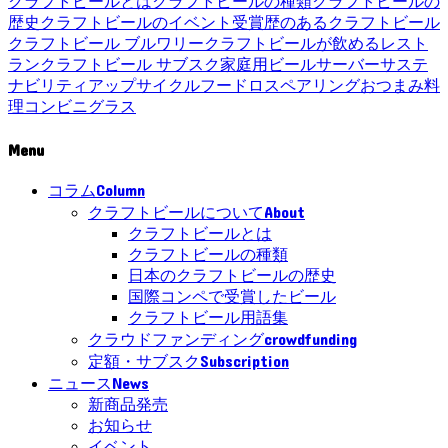
クラフトビールとは
クラフトビールの種類
クラフトビールの
歴史
クラフトビールのイベント
受賞歴のあるクラフトビール
クラフトビール ブルワリー
クラフトビールが飲めるレスト
ラン
クラフトビール サブスク
家庭用ビールサーバー
サステ
ナビリティ
アップサイクル
フードロス
ペアリング
おつまみ
料
理
コンビニ
グラス
Menu
Column
コラム
About
クラフトビールについて
クラフトビールとは
クラフトビールの種類
日本のクラフトビールの歴史
国際コンペで受賞したビール
クラフトビール用語集
crowdfunding
クラウドファンディング
Subscription
定額・サブスク
News
ニュース
新商品発売
お知らせ
イベント