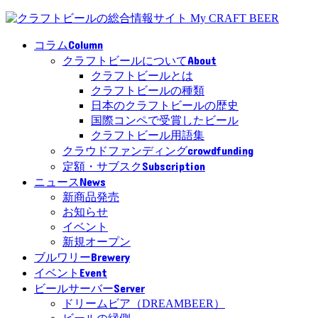
Column
コラム
About
クラフトビールについて
クラフトビールとは
クラフトビールの種類
日本のクラフトビールの歴史
国際コンペで受賞したビール
クラフトビール用語集
crowdfunding
クラウドファンディング
Subscription
定額・サブスク
News
ニュース
新商品発売
お知らせ
イベント
新規オープン
Brewery
ブルワリー
Event
イベント
Server
ビールサーバー
ドリームビア（DREAMBEER）