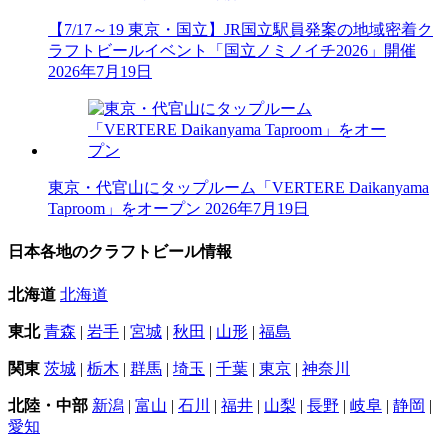
【7/17～19 東京・国立】JR国立駅員発案の地域密着ク
ラフトビールイベント「国立ノミノイチ2026」開催
2026年7月19日
東京・代官山にタップルーム「VERTERE Daikanyama
Taproom」をオープン
2026年7月19日
日本各地のクラフトビール情報
北海道
北海道
東北
青森
|
岩手
|
宮城
|
秋田
|
山形
|
福島
関東
茨城
|
栃木
|
群馬
|
埼玉
|
千葉
|
東京
|
神奈川
北陸・中部
新潟
|
富山
|
石川
|
福井
|
山梨
|
長野
|
岐阜
|
静岡
|
愛知