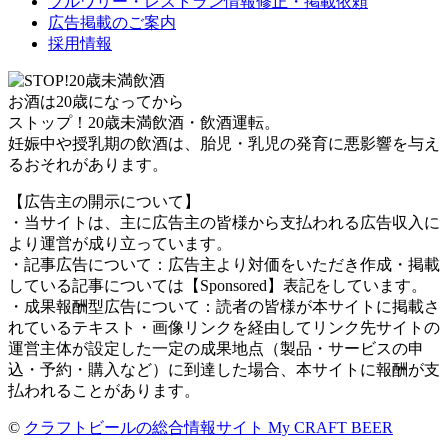
ブルワリー・レストラン情報修正・掲載依頼
広告掲載のご案内
採用情報
お酒は20歳になってから
ストップ！20歳未満飲酒・飲酒運転。
妊娠中や授乳期の飲酒は、胎児・乳児の発育に悪影響を与え
るおそれがあります。
【広告主の開示について】
・当サイトは、主に広告主の皆様から支払われる広告収入に
より運営が成り立っています。
・記事広告について：広告主より対価をいただき作成・掲載
している記事については【Sponsored】表記をしています。
・成果報酬型広告について：読者の皆様が本サイトに掲載さ
れているテキスト・画像リンクを経由してリンク先サイトの
運営主体が設定した一定の成果地点（製品・サービスの申
込・予約・購入など）に到達した場合、本サイトに報酬が支
払われることがあります。
©
クラフトビールの総合情報サイト My CRAFT BEER