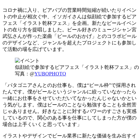
コロナ禍に入り、ビアパブの営業時間短縮が続いたりイベン
トの中止が相次ぐ中、イソガイさんは似顔絵で参加するビア
フェス「イラスト乾杯フェス」を企画。新たなビールイベン
トの在り方を提唱しました。ビール好きのミュージシャン宮
武弘さんが作った楽曲「ビールのおかげ」とのコラボビール
のデザインなど、ジャンルを超えたプロジェクトにも参加し
て活動の場を広げています。
似顔絵で参加するビアフェス「イラスト乾杯フェス」の
写真：@
YUBOPHOTO
「パタゴニアさんとのお仕事も、僕は“ビール枠”で採用され
たんです。僕がビールというジャンルに絞っていなかったら
一緒にお仕事をさせていただいてなかったんじゃないかとい
う気がします。僕はビールのことなら勉強することも全然苦
じゃありません。好きなことに対するパワーのすごさも実感
しているので、関心のある事を仕事にしてしまった方が僕の
場合は上手くいくと思っています」
イラストやデザインでビール業界に新たな価値を生み出すイ