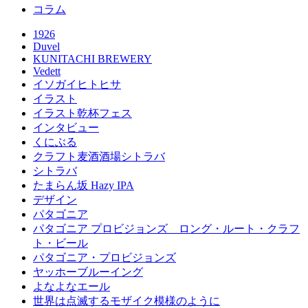
コラム
1926
Duvel
KUNITACHI BREWERY
Vedett
イソガイヒトヒサ
イラスト
イラスト乾杯フェス
インタビュー
くにぶる
クラフト麦酒酒場シトラバ
シトラバ
たまらん坂 Hazy IPA
デザイン
パタゴニア
パタゴニア プロビジョンズ ロング・ルート・クラフ
ト・ビール
パタゴニア・プロビジョンズ
ヤッホーブルーイング
よなよなエール
世界は点滅するモザイク模様のように