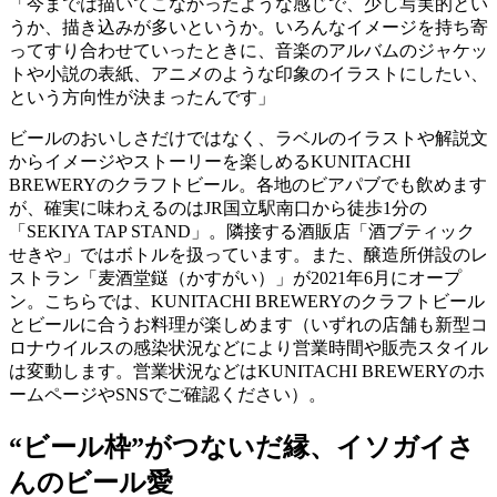
「今までは描いてこなかったような感じで、少し写実的とい
うか、描き込みが多いというか。いろんなイメージを持ち寄
ってすり合わせていったときに、音楽のアルバムのジャケッ
トや小説の表紙、アニメのような印象のイラストにしたい、
という方向性が決まったんです」
ビールのおいしさだけではなく、ラベルのイラストや解説文
からイメージやストーリーを楽しめるKUNITACHI
BREWERYのクラフトビール。各地のビアパブでも飲めます
が、確実に味わえるのはJR国立駅南口から徒歩1分の
「SEKIYA TAP STAND」。隣接する酒販店「酒ブティック
せきや」ではボトルを扱っています。また、醸造所併設のレ
ストラン「麦酒堂鎹（かすがい）」が2021年6月にオープ
ン。こちらでは、KUNITACHI BREWERYのクラフトビール
とビールに合うお料理が楽しめます（いずれの店舗も新型コ
ロナウイルスの感染状況などにより営業時間や販売スタイル
は変動します。営業状況などはKUNITACHI BREWERYのホ
ームページやSNSでご確認ください）。
“ビール枠”がつないだ縁、イソガイさ
んのビール愛