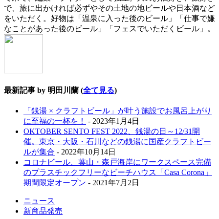
で、旅に出かければ必ずやその土地の地ビールや日本酒など
をいただく。好物は「温泉に入った後のビール」「仕事で嫌
なことがあった後のビール」「フェスでいただくビール」。
最新記事 by 明田川蘭
(
全て見る
)
「銭湯 × クラフトビール」が叶う施設でお風呂上がり
に至福の一杯を！
- 2023年1月4日
OKTOBER SENTO FEST 2022、銭湯の日～12/31開
催。東京・大阪・石川などの銭湯に国産クラフトビー
ルが集合
- 2022年10月14日
コロナビール、葉山・森戸海岸にワークスペース完備
のプラスチックフリーなビーチハウス「Casa Corona」
期間限定オープン
- 2021年7月2日
ニュース
新商品発売