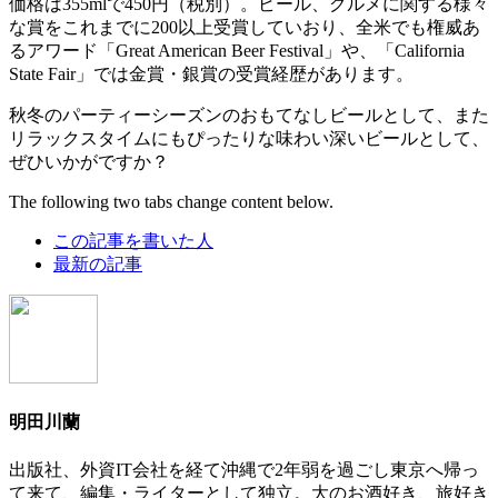
価格は355mlで450円（税別）。ビール、グルメに関する様々
な賞をこれまでに200以上受賞していおり、全米でも権威あ
るアワード「Great American Beer Festival」や、「California
State Fair」では金賞・銀賞の受賞経歴があります。
秋冬のパーティーシーズンのおもてなしビールとして、また
リラックスタイムにもぴったりな味わい深いビールとして、
ぜひいかがですか？
The following two tabs change content below.
この記事を書いた人
最新の記事
明田川蘭
出版社、外資IT会社を経て沖縄で2年弱を過ごし東京へ帰っ
て来て、編集・ライターとして独立。大のお酒好き、旅好き