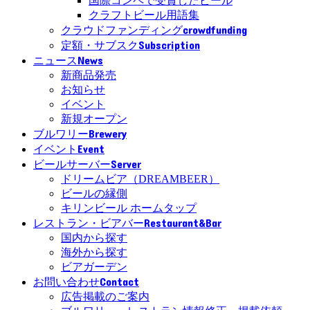
国際コンペで受賞したビール
クラフトビール用語集
crowdfunding
クラウドファンディング
Subscription
定額・サブスク
News
ニュース
新商品発売
お知らせ
イベント
新規オープン
Brewery
ブルワリー
Event
イベント
Server
ビールサーバー
ドリームビア（DREAMBEER）
ビールの縁側
キリンビール ホームタップ
Restaurant&Bar
レストラン・ビアバー
国内から探す
海外から探す
ビアガーデン
Contact
お問い合わせ
広告掲載のご案内