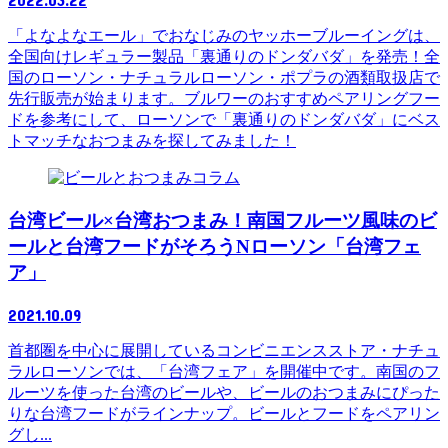
「よなよなエール」でおなじみのヤッホーブルーイングは、
全国向けレギュラー製品「裏通りのドンダバダ」を発売！全
国のローソン・ナチュラルローソン・ポプラの酒類取扱店で
先行販売が始まります。ブルワーのおすすめペアリングフー
ドを参考にして、ローソンで「裏通りのドンダバダ」にベス
トマッチなおつまみを探してみました！
コラム
台湾ビール×台湾おつまみ！南国フルーツ風味のビ
ールと台湾フードがそろうNローソン「台湾フェ
ア」
2021.10.09
首都圏を中心に展開しているコンビニエンスストア・ナチュ
ラルローソンでは、「台湾フェア」を開催中です。南国のフ
ルーツを使った台湾のビールや、ビールのおつまみにぴった
りな台湾フードがラインナップ。ビールとフードをペアリン
グし...