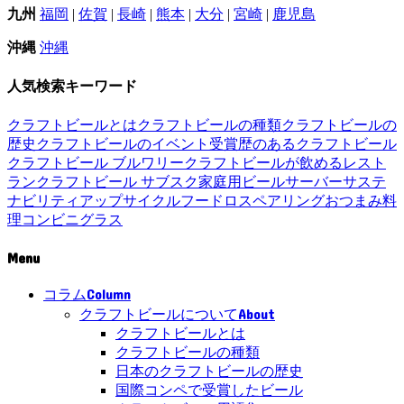
九州
福岡
|
佐賀
|
長崎
|
熊本
|
大分
|
宮崎
|
鹿児島
沖縄
沖縄
人気検索キーワード
クラフトビールとは
クラフトビールの種類
クラフトビールの
歴史
クラフトビールのイベント
受賞歴のあるクラフトビール
クラフトビール ブルワリー
クラフトビールが飲めるレスト
ラン
クラフトビール サブスク
家庭用ビールサーバー
サステ
ナビリティ
アップサイクル
フードロス
ペアリング
おつまみ
料
理
コンビニ
グラス
Menu
Column
コラム
About
クラフトビールについて
クラフトビールとは
クラフトビールの種類
日本のクラフトビールの歴史
国際コンペで受賞したビール