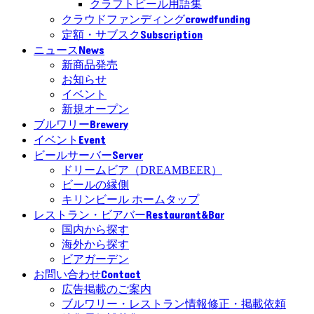
クラフトビール用語集
crowdfunding
クラウドファンディング
Subscription
定額・サブスク
News
ニュース
新商品発売
お知らせ
イベント
新規オープン
Brewery
ブルワリー
Event
イベント
Server
ビールサーバー
ドリームビア（DREAMBEER）
ビールの縁側
キリンビール ホームタップ
Restaurant&Bar
レストラン・ビアバー
国内から探す
海外から探す
ビアガーデン
Contact
お問い合わせ
広告掲載のご案内
ブルワリー・レストラン情報修正・掲載依頼