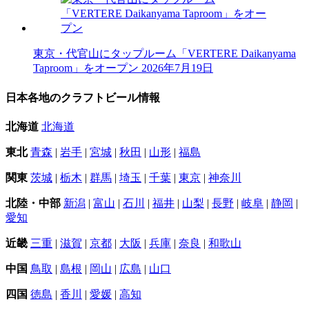
東京・代官山にタップルーム「VERTERE Daikanyama
Taproom」をオープン
2026年7月19日
日本各地のクラフトビール情報
北海道
北海道
東北
青森
|
岩手
|
宮城
|
秋田
|
山形
|
福島
関東
茨城
|
栃木
|
群馬
|
埼玉
|
千葉
|
東京
|
神奈川
北陸・中部
新潟
|
富山
|
石川
|
福井
|
山梨
|
長野
|
岐阜
|
静岡
|
愛知
近畿
三重
|
滋賀
|
京都
|
大阪
|
兵庫
|
奈良
|
和歌山
中国
鳥取
|
島根
|
岡山
|
広島
|
山口
四国
徳島
|
香川
|
愛媛
|
高知