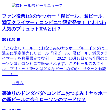
ニュース
ファン投票1位のヤッホー「僕ビール、君ビール。
満天クライマー」コンビニで限定発売！ じわじわ
人気のブリュットIPAとは？
2022.10.18
「よなよなエール」でおなじみのヤッホーブルーイングは、
過去に限定販売したビール「僕ビール、君ビール。満天クラ
イマー」を数量限定で復刻！ 2022年10月18日から全国のロ
ーソンほかコンビニで販売されます。このビールのスタイ
ル、ブリュットIPAとはどんなビールなのか、サクッと解説
します。
コラム
裏通りのドンダバダ×コンビニおつまみ！ヤッホー
の新ビールに合うローソンのフードは？
2022.03.22