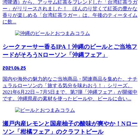
湾啤酒）から、アッサム紅茶をブレンドした「台湾紅茶ラガ
ー」がリリースされました！ ほんのり甘くて紅茶の豊かな
香りが楽しめる「台湾紅茶ラガー」は、午後のティータイム
に飲...
コラム
シークァーサー香るIPA！沖縄のビールとご当地フ
ードがそろうNローソン「沖縄フェア」
2021.06.25
国内や海外の魅力的なご当地商品・関連商品を集めた、ナチ
ュラルローソンの「旅する気分を味わおう！」シリーズ。
2021年6月22日～7月5日まで、第7弾「沖縄フェア」が開催中
です。沖縄県産の素材を使ったビールや、ビールに合い...
コラム
瀬戸内産レモンと国産柚子の酸味が爽やか！Nロー
ソン「柑橘フェア」のクラフトビール