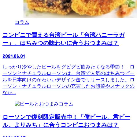
コラム
コンビニで買える台湾ビール「台湾ハニーラガ
ー」、はちみつの味わいに合うおつまみは？
2021.06.01
しっかり冷やしたビールをグビグビ飲みたくなる季節！ ロ
ーソンとナチュラルローソンは、台湾で人気のはちみつビー
ルを日本向けのかわいいデザイン缶でリリースしました。ロ
ーソン・ナチュラルローソンの充実したお惣菜やスナックの
なか...
コラム
ローソンで復刻限定販売中！「僕ビール、君ビー
ル。よりみち」に合うコンビニおつまみは？