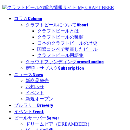
Column
コラム
About
クラフトビールについて
クラフトビールとは
クラフトビールの種類
日本のクラフトビールの歴史
国際コンペで受賞したビール
クラフトビール用語集
crowdfunding
クラウドファンディング
Subscription
定額・サブスク
News
ニュース
新商品発売
お知らせ
イベント
新規オープン
Brewery
ブルワリー
Event
イベント
Server
ビールサーバー
ドリームビア（DREAMBEER）