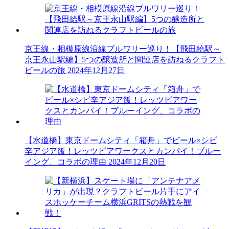
京王線・相模原線沿線ブルワリー巡り！【飛田給駅～
京王永山駅編】5つの醸造所と関連店を訪ねるクラフト
ビールの旅
2024年12月27日
【水道橋】東京ドームシティ「箱舟」でビール×シビ
辛アジア飯！レッツビアワークスとカンパイ！ブルー
イング、コラボの理由
2024年12月20日