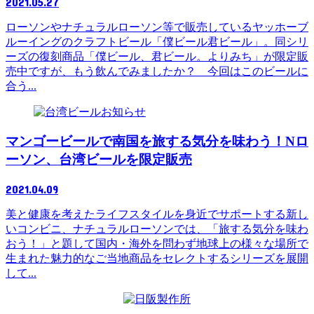
2021.05.27
ローソンやナチュラルローソン等で販売しているヤッホーブ
ルーイングのクラフトビール「僕ビール君ビール」。同シリ
ーズの復刻商品「僕ビール、君ビール。よりみち」が限定販
売中ですが、もう飲んでみましたか？ 今回はこのビールに
合う...
お知らせ
マンゴービールで南国を旅する気分を味わう！Nロ
ーソン、台湾ビールを限定販売
2021.04.09
美と健康を考えたライフスタイルを身近でサポートする新し
いコンビニ、ナチュラルローソンでは、「旅する気分を味わ
おう！」と題して国内・海外を問わず地球上の様々な場所で
生まれた魅力的なご当地商品をセレクトするシリーズを展開
して...