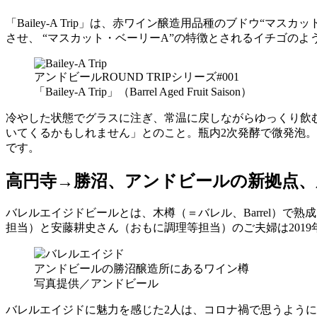
「Bailey-A Trip」は、赤ワイン醸造用品種のブドウ
させ、 “マスカット・ベーリーA”の特徴とされるイチゴの
アンドビールROUND TRIPシリーズ#001
「Bailey-A Trip」（Barrel Aged Fruit Saison）
冷やした状態でグラスに注ぎ、常温に戻しながらゆっくり飲
いてくるかもしれません」とのこと。瓶内2次発酵で微発泡
です。
高円寺→勝沼、アンドビールの新拠点、
バレルエイジドビールとは、木樽（＝バレル、Barrel）
担当）と安藤耕史さん（おもに調理等担当）のご夫婦は201
アンドビールの勝沼醸造所にあるワイン樽
写真提供／アンドビール
バレルエイジドに魅力を感じた2人は、コロナ禍で思うように