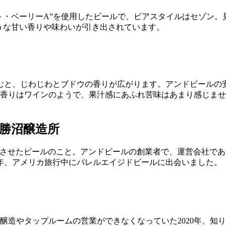
“マスカット・ベーリーA”を使用したビールで、ビアスタイルはセ
ような甘い香りや味わいが引き出されています。
むと、じわじわとブドウの香りが広がります。アンドビールの
。香りはワインのようで、果汁感にあふれ苦味はあまり感じませ
勝沼醸造所
で熟成させたビールのこと。アンドビールの創業者で、運営会社で
9年、アメリカ旅行中にバレルエイジドビールに出会いました。
醸造やタップルームの営業ができなくなっていた2020年、知