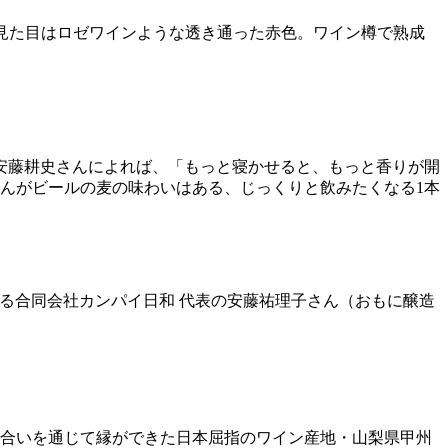
ゾン。見た目はロゼワインような透き通った赤色。ワイン樽で熟成
安藤耕史さんによれば、「もっと寝かせると、もっと香りが開
んがビールの麦の味わいはある、じっくりと飲みたくなる1本
ある合同会社カンパイ日和 代表の安藤祐理子さん（おもに醸造
り合いを通じて縁ができた日本屈指のワイン産地・山梨県甲州