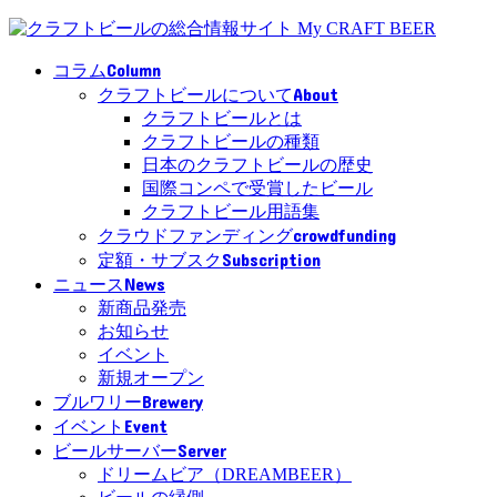
Column
コラム
About
クラフトビールについて
クラフトビールとは
クラフトビールの種類
日本のクラフトビールの歴史
国際コンペで受賞したビール
クラフトビール用語集
crowdfunding
クラウドファンディング
Subscription
定額・サブスク
News
ニュース
新商品発売
お知らせ
イベント
新規オープン
Brewery
ブルワリー
Event
イベント
Server
ビールサーバー
ドリームビア（DREAMBEER）