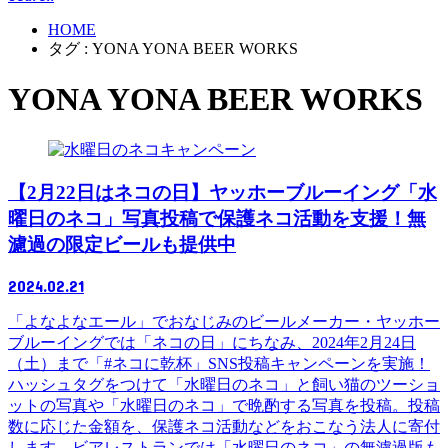
HOME
タグ : YONA YONA BEER WORKS
YONA YONA BEER WORKS
キャンペーン
【2月22日はネコの日】ヤッホーブルーイング「水
曜日のネコ」写真投稿で保護ネコ活動を支援！無
濾過の限定ビールも提供中
2024.02.21
「よなよなエール」でおなじみのビールメーカー・ヤッホー
ブルーイングでは「ネコの日」にちなみ、2024年2月24日
（土）まで「#ネコに乾杯」SNS投稿キャンペーンを実施！
ハッシュタグをつけて「水曜日のネコ」と飼い猫のツーショ
ットの写真や「水曜日のネコ」で晩酌する写真を投稿。投稿
数に応じた金額を、保護ネコ活動などをおこなう法人に寄付
します。ビアレストランでは「水曜日のネコ」の無濾過版も