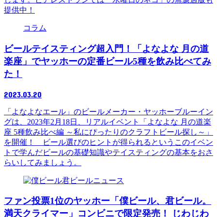
提供中！
コラム
ビールテイスティング超入門！「よなよな 月の道
楽座」でヤッホーの定番ビール5種を飲み比べてみ
た！
2023.03.20
「よなよなエール」のビールメーカー・ヤッホーブルーイン
グは、2023年2月18日、リアルイベント「よなよな 月の道楽
座 5種飲み比べ編 ～私にぴったりのクラフトビール探し～」
を開催！ ビール選びのヒントが得られるというこのイベン
トで学んだビールの基礎知識やテイスティングの基本をおさ
らいしてみましょう。
ニュース
ファン投票1位のヤッホー「僕ビール、君ビール。
満天クライマー」コンビニで限定発売！ じわじわ