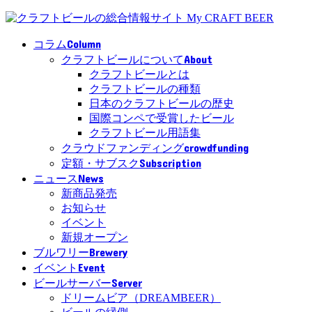
Column
コラム
About
クラフトビールについて
クラフトビールとは
クラフトビールの種類
日本のクラフトビールの歴史
国際コンペで受賞したビール
クラフトビール用語集
crowdfunding
クラウドファンディング
Subscription
定額・サブスク
News
ニュース
新商品発売
お知らせ
イベント
新規オープン
Brewery
ブルワリー
Event
イベント
Server
ビールサーバー
ドリームビア（DREAMBEER）