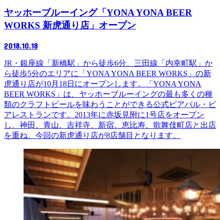
ヤッホーブルーイング「YONA YONA BEER
WORKS 新虎通り店」オープン
2018.10.18
JR・銀座線「新橋駅」から徒歩6分、三田線「内幸町駅」か
ら徒歩5分のエリアに「YONA YONA BEER WORKS」の新
虎通り店が10月18日にオープンします。「YONA YONA
BEER WORKS」は、ヤッホーブルーイングの最も多くの種
類のクラフトビールを味わうことができる公式ビアバル・ビ
アレストランです。2013年に赤坂見附に1号店をオープン
し、神田、青山、吉祥寺、新宿、恵比寿、歌舞伎町店と出店
を重ね、今回の新虎通り店が8店舗目となります。