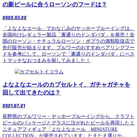
の新ビールに合うローソンのフードは？
2022.03.22
「よなよなエール」でおなじみのヤッホーブルーイングは、
全国向けレギュラー製品「裏通りのドンダバダ」を発売！全
国のローソン・ナチュラルローソン・ポプラの酒類取扱店で
先行販売が始まります。ブルワーのおすすめペアリングフー
ドを参考にして、ローソンで「裏通りのドンダバダ」にベス
トマッチなおつまみを探してみました！
コラム
よなよなエールのカプセルトイ、ガチャガチャを
回して出てきたのは？
2021.07.21
長野県のブルワリー・ヤッホーブルーイングから、クラフト
ビールのパッケージとグラスに注がれたビールを再現したミ
ニチュアフィギュア「よなよなエール MINIATURE
COLLECTION」が発売されています。たまたま通りか...