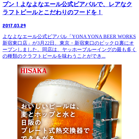
プン！よなよなエール公式ビアバルで、レアなク
ラフトビールとこだわりのフードを！
2017.03.29
よなよなエール公式ビアバル「YONA YONA BEER WORKS
新宿東口店」が3月22日、東京・新宿東口のビックロ裏にオ
ープンしました。同店は、ヤッホーブルーイングの最も多く
の種類のクラフトビールを味わうことができ...