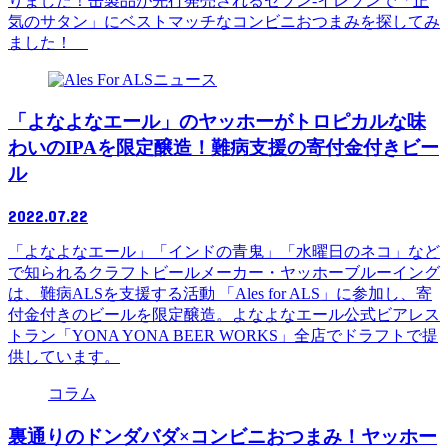
りました！缶製品が先行発売されるセブン-イレブンで「正
気のサタン」にベストマッチなコンビニおつまみを探してみ
ました！
ニュース
「よなよなエール」のヤッホーがトロピカルな味
わいのIPAを限定醸造！難病支援の寄付金付きビー
ル
2022.07.22
「よなよなエール」「インドの青鬼」「水曜日のネコ」など
で知られるクラフトビールメーカー・ヤッホーブルーイング
は、難病ALSを支援する活動 「Ales for ALS」に参加し、寄
付金付きのビールを限定醸造。よなよなエール公式ビアレス
トラン「YONA YONA BEER WORKS」全店でドラフトで提
供しています。
コラム
裏通りのドンダバダ×コンビニおつまみ！ヤッホー