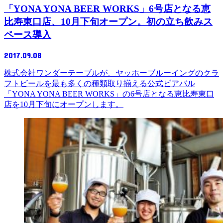
「YONA YONA BEER WORKS」6号店となる恵
比寿東口店、10月下旬オープン。初の立ち飲みス
ペース導入
2017.09.08
株式会社ワンダーテーブルが、ヤッホーブルーイングのクラ
フトビールを最も多くの種類取り揃える公式ビアバル
「YONA YONA BEER WORKS」の6号店となる恵比寿東口
店を10月下旬にオープンします。