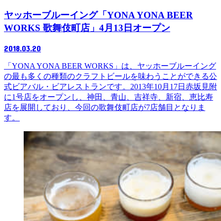
ヤッホーブルーイング「YONA YONA BEER
WORKS 歌舞伎町店」4月13日オープン
2018.03.20
「YONA YONA BEER WORKS」は、ヤッホーブルーイング
の最も多くの種類のクラフトビールを味わうことができる公
式ビアバル・ビアレストランです。2013年10月17日赤坂見附
に1号店をオープンし、神田、青山、吉祥寺、新宿、恵比寿
店を展開しており、今回の歌舞伎町店が7店舗目となりま
す。