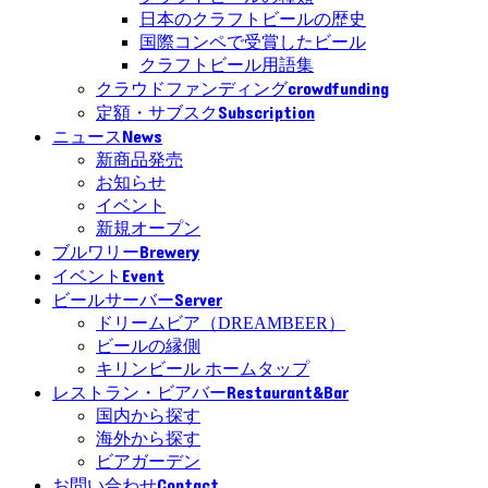
日本のクラフトビールの歴史
国際コンペで受賞したビール
クラフトビール用語集
crowdfunding
クラウドファンディング
Subscription
定額・サブスク
News
ニュース
新商品発売
お知らせ
イベント
新規オープン
Brewery
ブルワリー
Event
イベント
Server
ビールサーバー
ドリームビア（DREAMBEER）
ビールの縁側
キリンビール ホームタップ
Restaurant&Bar
レストラン・ビアバー
国内から探す
海外から探す
ビアガーデン
Contact
お問い合わせ