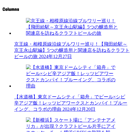
Columns
京王線・相模原線沿線ブルワリー巡り！【飛田給駅～
京王永山駅編】5つの醸造所と関連店を訪ねるクラフト
ビールの旅
2024年12月27日
【水道橋】東京ドームシティ「箱舟」でビール×シビ
辛アジア飯！レッツビアワークスとカンパイ！ブルー
イング、コラボの理由
2024年12月20日