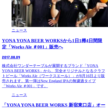
ニュース
YONA YONA BEER WORKSから1日1樽4日間限
定「Works Ale ＃001」販売へ
2017.08.09
株式会社ワンダーテーブルが展開するブランド「YONA
YONA BEER WORKS」から、完全オリジナルとなるクラフ
トビール「Works Ale（ワークスエール）」が8月16日より販
売されます。第一弾はNew England IPAの無濾過タイプ
「Works Ale ＃001」です。
ニュース
「YONA YONA BEER WORKS 新宿東口店」オー