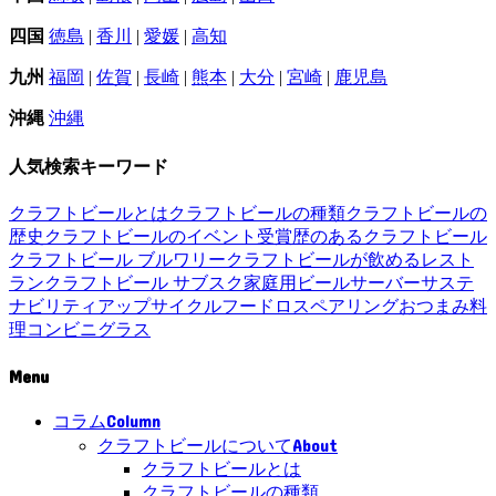
四国
徳島
|
香川
|
愛媛
|
高知
九州
福岡
|
佐賀
|
長崎
|
熊本
|
大分
|
宮崎
|
鹿児島
沖縄
沖縄
人気検索キーワード
クラフトビールとは
クラフトビールの種類
クラフトビールの
歴史
クラフトビールのイベント
受賞歴のあるクラフトビール
クラフトビール ブルワリー
クラフトビールが飲めるレスト
ラン
クラフトビール サブスク
家庭用ビールサーバー
サステ
ナビリティ
アップサイクル
フードロス
ペアリング
おつまみ
料
理
コンビニ
グラス
Menu
Column
コラム
About
クラフトビールについて
クラフトビールとは
クラフトビールの種類