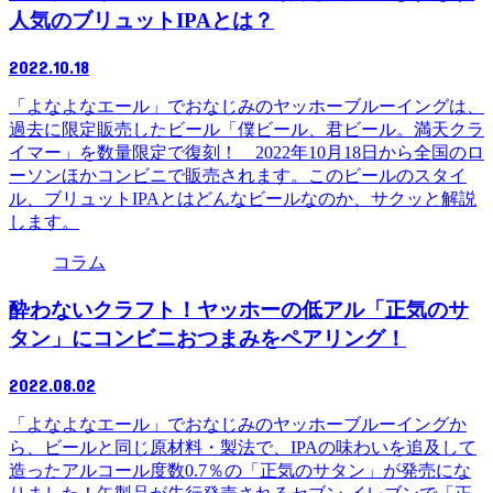
人気のブリュットIPAとは？
2022.10.18
「よなよなエール」でおなじみのヤッホーブルーイングは、
過去に限定販売したビール「僕ビール、君ビール。満天クラ
イマー」を数量限定で復刻！ 2022年10月18日から全国のロ
ーソンほかコンビニで販売されます。このビールのスタイ
ル、ブリュットIPAとはどんなビールなのか、サクッと解説
します。
コラム
酔わないクラフト！ヤッホーの低アル「正気のサ
タン」にコンビニおつまみをペアリング！
2022.08.02
「よなよなエール」でおなじみのヤッホーブルーイングか
ら、ビールと同じ原材料・製法で、IPAの味わいを追及して
造ったアルコール度数0.7％の「正気のサタン」が発売にな