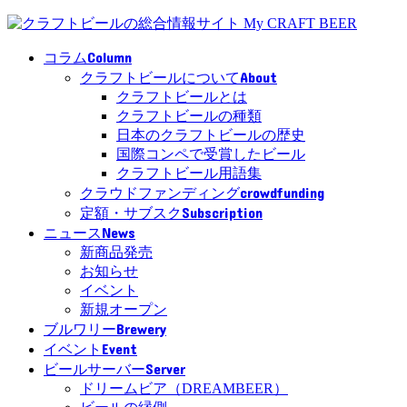
Column
コラム
About
クラフトビールについて
クラフトビールとは
クラフトビールの種類
日本のクラフトビールの歴史
国際コンペで受賞したビール
クラフトビール用語集
crowdfunding
クラウドファンディング
Subscription
定額・サブスク
News
ニュース
新商品発売
お知らせ
イベント
新規オープン
Brewery
ブルワリー
Event
イベント
Server
ビールサーバー
ドリームビア（DREAMBEER）