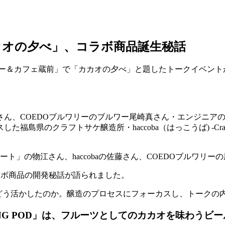
カオの夕べ」、コラボ商品誕生秘話
トリー＆カフェ蔵前」で「カカオの夕べ」と題したトークイベン
ん、COEDOブルワリーのブルワー尾崎真さん・エンジニアの塩
のクラフトサケ醸造所・haccoba（はっこうば) -Craft Sa
」の物江さん、haccobaの佐藤さん、COEDOブルワリー
ラボ商品の開発秘話が語られました。
カオをどう活かしたのか。醸造のプロセスにフォーカスし、トーク
ING POD」は、フルーツとしてのカカオを味わうビー