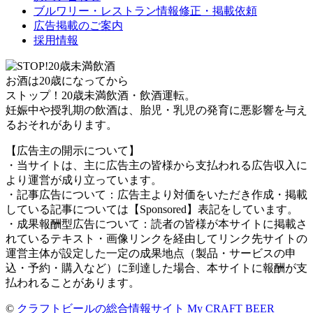
ブルワリー・レストラン情報修正・掲載依頼
広告掲載のご案内
採用情報
お酒は20歳になってから
ストップ！20歳未満飲酒・飲酒運転。
妊娠中や授乳期の飲酒は、胎児・乳児の発育に悪影響を与え
るおそれがあります。
【広告主の開示について】
・当サイトは、主に広告主の皆様から支払われる広告収入に
より運営が成り立っています。
・記事広告について：広告主より対価をいただき作成・掲載
している記事については【Sponsored】表記をしています。
・成果報酬型広告について：読者の皆様が本サイトに掲載さ
れているテキスト・画像リンクを経由してリンク先サイトの
運営主体が設定した一定の成果地点（製品・サービスの申
込・予約・購入など）に到達した場合、本サイトに報酬が支
払われることがあります。
©
クラフトビールの総合情報サイト My CRAFT BEER