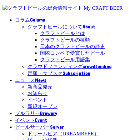
Column
コラム
About
クラフトビールについて
クラフトビールとは
クラフトビールの種類
日本のクラフトビールの歴史
国際コンペで受賞したビール
クラフトビール用語集
crowdfunding
クラウドファンディング
Subscription
定額・サブスク
News
ニュース
新商品発売
お知らせ
イベント
新規オープン
Brewery
ブルワリー
Event
イベント
Server
ビールサーバー
ドリームビア（DREAMBEER）