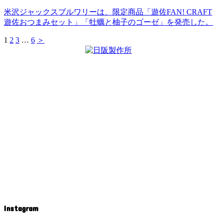
米沢ジャックスブルワリーは、限定商品「遊佐FAN! CRAFT
遊佐おつまみセット」「牡蠣と柚子のゴーゼ」を発売した。
1
2
3
…
6
＞
Instagram