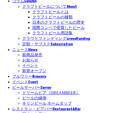
Column
コラム
About
クラフトビールについて
クラフトビールとは
クラフトビールの種類
日本のクラフトビールの歴史
国際コンペで受賞したビール
クラフトビール用語集
crowdfunding
クラウドファンディング
Subscription
定額・サブスク
News
ニュース
新商品発売
お知らせ
イベント
新規オープン
Brewery
ブルワリー
Event
イベント
Server
ビールサーバー
ドリームビア（DREAMBEER）
ビールの縁側
キリンビール ホームタップ
Restaurant&Bar
レストラン・ビアバー