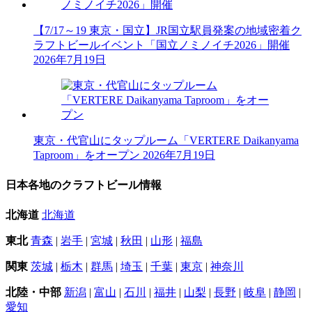
【7/17～19 東京・国立】JR国立駅員発案の地域密着ク
ラフトビールイベント「国立ノミノイチ2026」開催
2026年7月19日
東京・代官山にタップルーム「VERTERE Daikanyama
Taproom」をオープン
2026年7月19日
日本各地のクラフトビール情報
北海道
北海道
東北
青森
|
岩手
|
宮城
|
秋田
|
山形
|
福島
関東
茨城
|
栃木
|
群馬
|
埼玉
|
千葉
|
東京
|
神奈川
北陸・中部
新潟
|
富山
|
石川
|
福井
|
山梨
|
長野
|
岐阜
|
静岡
|
愛知