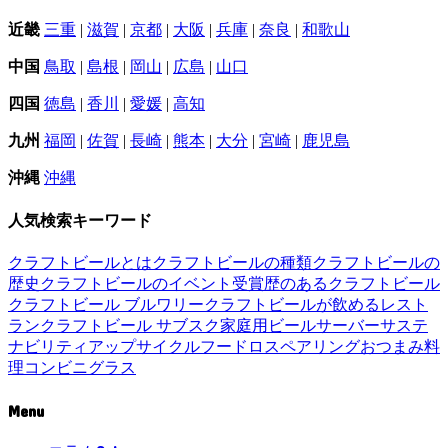
近畿
三重
|
滋賀
|
京都
|
大阪
|
兵庫
|
奈良
|
和歌山
中国
鳥取
|
島根
|
岡山
|
広島
|
山口
四国
徳島
|
香川
|
愛媛
|
高知
九州
福岡
|
佐賀
|
長崎
|
熊本
|
大分
|
宮崎
|
鹿児島
沖縄
沖縄
人気検索キーワード
クラフトビールとは
クラフトビールの種類
クラフトビールの
歴史
クラフトビールのイベント
受賞歴のあるクラフトビール
クラフトビール ブルワリー
クラフトビールが飲めるレスト
ラン
クラフトビール サブスク
家庭用ビールサーバー
サステ
ナビリティ
アップサイクル
フードロス
ペアリング
おつまみ
料
理
コンビニ
グラス
Menu