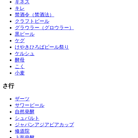
ギネス
キレ
禁酒令（禁酒法）
クラフトビール
グラウラー（グロウラー）
黒ビール
ケグ
けやきひろばビール祭り
ケルシュ
酵母
こく
小麦
さ行
ザーツ
サワービール
自然発酵
シュパルト
ジャパンアジアビアカップ
修道院
上面発酵