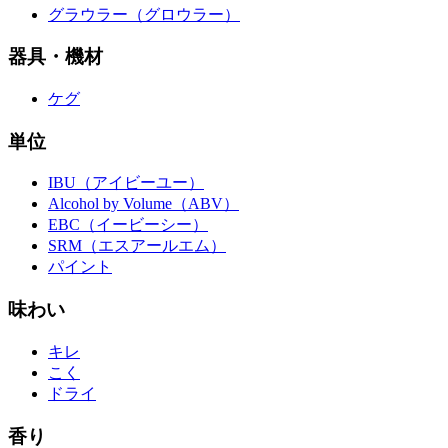
グラウラー（グロウラー）
器具・機材
ケグ
単位
IBU（アイビーユー）
Alcohol by Volume（ABV）
EBC（イービーシー）
SRM（エスアールエム）
パイント
味わい
キレ
こく
ドライ
香り