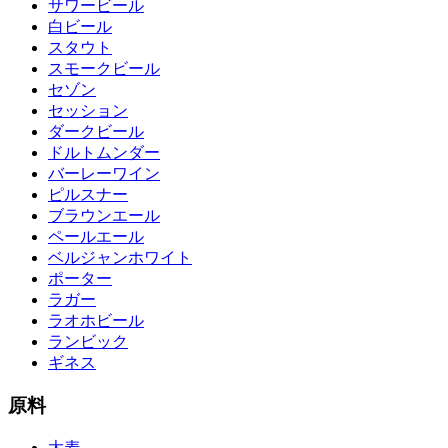
サワービール
白ビール
スタウト
スモークビール
セゾン
セッション
ダークビール
ドルトムンダー
バーレーワイン
ピルスナー
ブラウンエール
ペールエール
ベルジャンホワイト
ポーター
ラガー
ラオホビール
ランビック
ギネス
原料
大麦