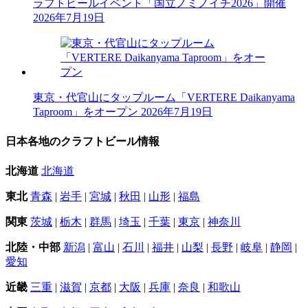
ラフトビールイベント「国立ノミノイチ2026」開催
2026年7月19日
東京・代官山にタップルーム「VERTERE Daikanyama
Taproom」をオープン
2026年7月19日
日本各地のクラフトビール情報
北海道
北海道
東北
青森
|
岩手
|
宮城
|
秋田
|
山形
|
福島
関東
茨城
|
栃木
|
群馬
|
埼玉
|
千葉
|
東京
|
神奈川
北陸・中部
新潟
|
富山
|
石川
|
福井
|
山梨
|
長野
|
岐阜
|
静岡
|
愛知
近畿
三重
|
滋賀
|
京都
|
大阪
|
兵庫
|
奈良
|
和歌山