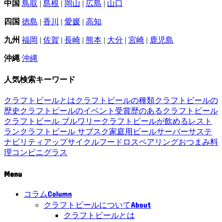
中国
鳥取
|
島根
|
岡山
|
広島
|
山口
四国
徳島
|
香川
|
愛媛
|
高知
九州
福岡
|
佐賀
|
長崎
|
熊本
|
大分
|
宮崎
|
鹿児島
沖縄
沖縄
人気検索キーワード
クラフトビールとは
クラフトビールの種類
クラフトビールの
歴史
クラフトビールのイベント
受賞歴のあるクラフトビール
クラフトビール ブルワリー
クラフトビールが飲めるレスト
ラン
クラフトビール サブスク
家庭用ビールサーバー
サステ
ナビリティ
アップサイクル
フードロス
ペアリング
おつまみ
料
理
コンビニ
グラス
Menu
Column
コラム
About
クラフトビールについて
クラフトビールとは