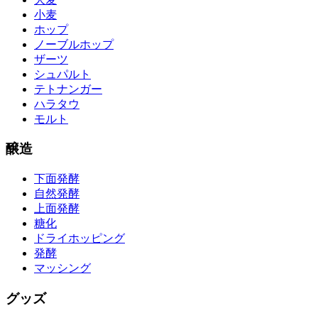
小麦
ホップ
ノーブルホップ
ザーツ
シュパルト
テトナンガー
ハラタウ
モルト
醸造
下面発酵
自然発酵
上面発酵
糖化
ドライホッピング
発酵
マッシング
グッズ