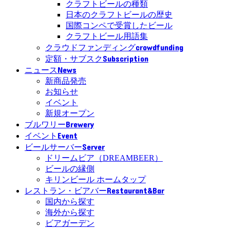
クラフトビールの種類
日本のクラフトビールの歴史
国際コンペで受賞したビール
クラフトビール用語集
crowdfunding
クラウドファンディング
Subscription
定額・サブスク
News
ニュース
新商品発売
お知らせ
イベント
新規オープン
Brewery
ブルワリー
Event
イベント
Server
ビールサーバー
ドリームビア（DREAMBEER）
ビールの縁側
キリンビール ホームタップ
Restaurant&Bar
レストラン・ビアバー
国内から探す
海外から探す
ビアガーデン