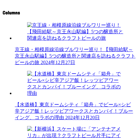
Columns
京王線・相模原線沿線ブルワリー巡り！【飛田給駅～
京王永山駅編】5つの醸造所と関連店を訪ねるクラフト
ビールの旅
2024年12月27日
【水道橋】東京ドームシティ「箱舟」でビール×シビ
辛アジア飯！レッツビアワークスとカンパイ！ブルー
イング、コラボの理由
2024年12月20日