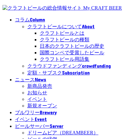
Column
コラム
About
クラフトビールについて
クラフトビールとは
クラフトビールの種類
日本のクラフトビールの歴史
国際コンペで受賞したビール
クラフトビール用語集
crowdfunding
クラウドファンディング
Subscription
定額・サブスク
News
ニュース
新商品発売
お知らせ
イベント
新規オープン
Brewery
ブルワリー
Event
イベント
Server
ビールサーバー
ドリームビア（DREAMBEER）