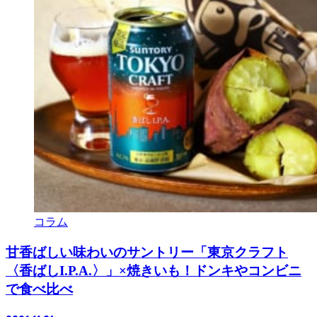
コラム
甘香ばしい味わいのサントリー「東京クラフト
〈香ばしI.P.A.〉」×焼きいも！ドンキやコンビニ
で食べ比べ