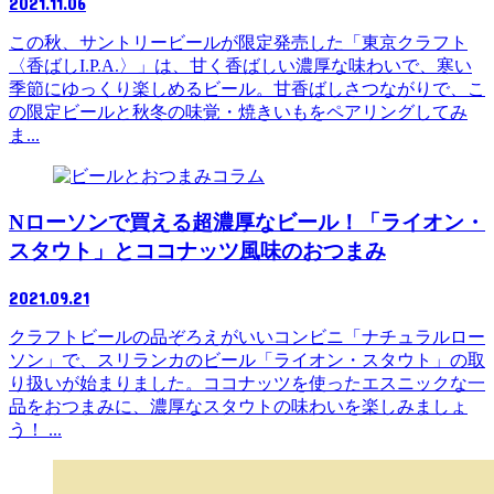
2021.11.06
この秋、サントリービールが限定発売した「東京クラフト
〈香ばしI.P.A.〉」は、甘く香ばしい濃厚な味わいで、寒い
季節にゆっくり楽しめるビール。甘香ばしさつながりで、こ
の限定ビールと秋冬の味覚・焼きいもをペアリングしてみ
ま...
コラム
Nローソンで買える超濃厚なビール！「ライオン・
スタウト」とココナッツ風味のおつまみ
2021.09.21
クラフトビールの品ぞろえがいいコンビニ「ナチュラルロー
ソン」で、スリランカのビール「ライオン・スタウト」の取
り扱いが始まりました。ココナッツを使ったエスニックな一
品をおつまみに、濃厚なスタウトの味わいを楽しみましょ
う！ ...