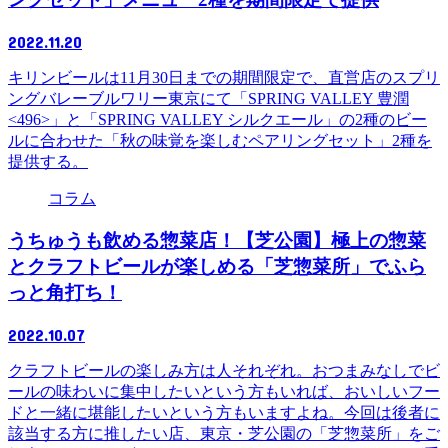
2022.11.20
キリンビールは11月30日までの期間限定で、直営店のスプリ
ングバレーブルワリー東京にて「SPRING VALLEY 豊潤
<496>」と「SPRING VALLEY シルクエール」の2種のビー
ルに合わせた「秋の味覚を楽しむペアリングセット」2種を
提供する。
コラム
うちゅうも飲める惣菜店！【芝公園】極上の惣菜
とクラフトビールが楽しめる「芝惣菜所」でふら
っと角打ち！
2022.10.07
クラフトビールの楽しみ方は人それぞれ。おつまみなしでビ
ールの味わいに集中したいという方もいれば、おいしいフー
ドと一緒に堪能したいという方もいますよね。今回は後者に
該当する方に推したい店、東京・芝公園の「芝惣菜所」をご