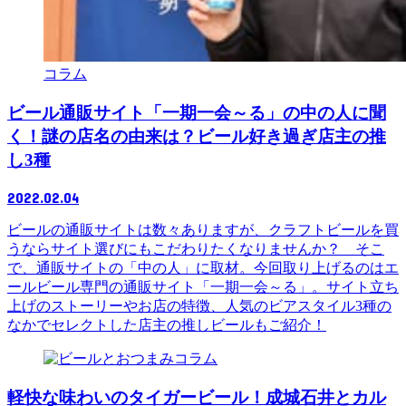
コラム
ビール通販サイト「一期一会～る」の中の人に聞
く！謎の店名の由来は？ビール好き過ぎ店主の推
し3種
2022.02.04
ビールの通販サイトは数々ありますが、クラフトビールを買
うならサイト選びにもこだわりたくなりませんか？ そこ
で、通販サイトの「中の人」に取材。今回取り上げるのはエ
ールビール専門の通販サイト「一期一会～る」。サイト立ち
上げのストーリーやお店の特徴、人気のビアスタイル3種の
なかでセレクトした店主の推しビールもご紹介！
コラム
軽快な味わいのタイガービール！成城石井とカル