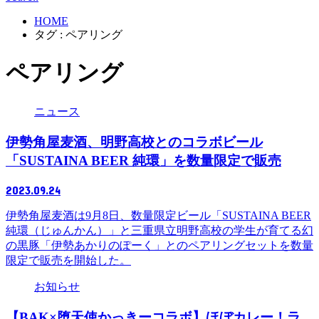
HOME
タグ : ペアリング
ペアリング
ニュース
伊勢角屋麦酒、明野高校とのコラボビール
「SUSTAINA BEER 純環」を数量限定で販売
2023.09.24
伊勢角屋麦酒は9月8日、数量限定ビール「SUSTAINA BEER
純環（じゅんかん）」と三重県立明野高校の学生が育てる幻
の黒豚「伊勢あかりのぽーく」とのペアリングセットを数量
限定で販売を開始した。
お知らせ
【BAK×堕天使かっきーコラボ】ほぼカレー！ラ