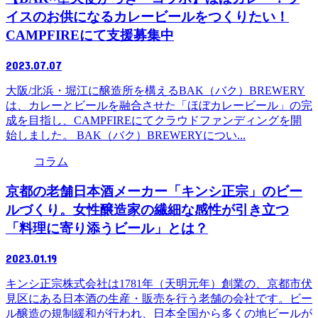
イスのお供になるカレービールをつくりたい！
CAMPFIREにて支援募集中
2023.07.07
大阪/北浜・堀江に醸造所を構えるBAK（バク）BREWERY
は、カレーとビールを融合させた「ほぼカレービール」の完
成を目指し、CAMPFIREにてクラウドファンディングを開
始しました。 BAK（バク）BREWERYについ...
コラム
京都の老舗日本酒メーカー「キンシ正宗」のビー
ルづくり。女性醸造家の繊細な感性が引き立つ
「料理に寄り添うビール」とは？
2023.01.19
キンシ正宗株式会社は1781年（天明元年）創業の、京都市伏
見区にある日本酒の生産・販売を行う老舗の会社です。ビー
ル醸造の規制緩和が行われ、日本全国から多くの地ビールが