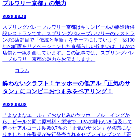
ブルワリー京都」の魅力
2022.08.30
スプリングバレーブルワリー京都はキリンビールの醸造所併
設レストランです。スプリングバレーブルワリーのレストラ
ンの3店舗目で「伝統と革新」をテーマにしています。築100
年の町家をリノベーションした京都らしい佇まいは、ほかの
店舗と一線を画しています。この記事では、スプリングバレ
ーブルワリー京都の魅力をお伝えします。
コラム
酔わないクラフト！ヤッホーの低アル「正気のサ
タン」にコンビニおつまみをペアリング！
2022.08.02
「よなよなエール」でおなじみのヤッホーブルーイングか
ら、ビールと同じ原材料・製法で、IPAの味わいを追及して
造ったアルコール度数0.7％の「正気のサタン」が発売にな
りました！缶製品が先行発売されるセブン-イレブンで「正