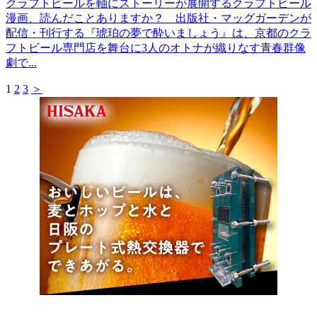
クラフトビールを軸にストーリーが展開するクラフトビール
漫画、読んだことありますか？ 出版社・マッグガーデンが
配信・刊行する『琥珀の夢で酔いましょう』は、京都のクラ
フトビール専門店を舞台に3人のオトナが織りなす青春群像
劇で...
1
2
3
＞