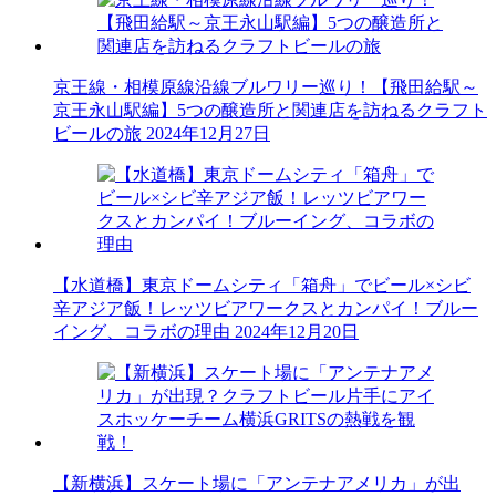
京王線・相模原線沿線ブルワリー巡り！【飛田給駅～
京王永山駅編】5つの醸造所と関連店を訪ねるクラフト
ビールの旅
2024年12月27日
【水道橋】東京ドームシティ「箱舟」でビール×シビ
辛アジア飯！レッツビアワークスとカンパイ！ブルー
イング、コラボの理由
2024年12月20日
【新横浜】スケート場に「アンテナアメリカ」が出