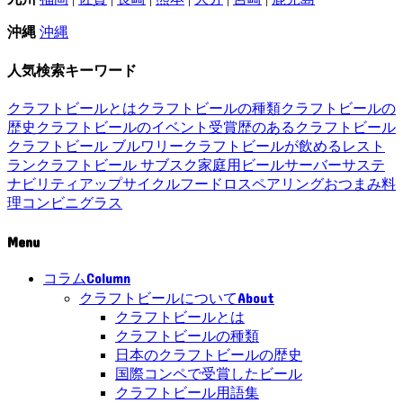
沖縄
沖縄
人気検索キーワード
クラフトビールとは
クラフトビールの種類
クラフトビールの
歴史
クラフトビールのイベント
受賞歴のあるクラフトビール
クラフトビール ブルワリー
クラフトビールが飲めるレスト
ラン
クラフトビール サブスク
家庭用ビールサーバー
サステ
ナビリティ
アップサイクル
フードロス
ペアリング
おつまみ
料
理
コンビニ
グラス
Menu
Column
コラム
About
クラフトビールについて
クラフトビールとは
クラフトビールの種類
日本のクラフトビールの歴史
国際コンペで受賞したビール
クラフトビール用語集