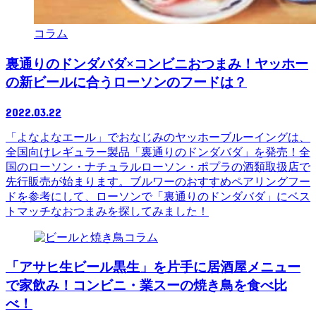
コラム
裏通りのドンダバダ×コンビニおつまみ！ヤッホー
の新ビールに合うローソンのフードは？
2022.03.22
「よなよなエール」でおなじみのヤッホーブルーイングは、
全国向けレギュラー製品「裏通りのドンダバダ」を発売！全
国のローソン・ナチュラルローソン・ポプラの酒類取扱店で
先行販売が始まります。ブルワーのおすすめペアリングフー
ドを参考にして、ローソンで「裏通りのドンダバダ」にベス
トマッチなおつまみを探してみました！
コラム
「アサヒ生ビール黒生」を片手に居酒屋メニュー
で家飲み！コンビニ・業スーの焼き鳥を食べ比
べ！