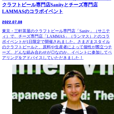
クラフトビール専門店Sanityとチーズ専門店
LAMMASのコラボイベント
2022.07.08
東京・三軒茶屋のクラフトビール専門店「Sanity」（サニテ
ィ）で、チーズ専門店「LAMMAS」（ランマス）とのコラ
ボイベントが1日限定で開催されました。さまざまスタイル
のクラフトビールと、原料や生産者によって個性が際立つチ
ーズ、どんな組み合わせが◎なのか、イベントに参加してペ
アリングをアドバイスしていただきました！