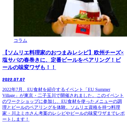
コラム
【ソムリエ料理家のおつまみレシピ】欧州チーズ×
塩サバの春巻きに、定番ビールをペアリング！ビ
ールの味変ワザも！！
2022.07.07
2022年7月、EU食材を紹介するイベント「EU Summer
Village」が東京・二子玉川で開催されました。このイベント
のワークショップに参加し、EU食材を使ったメニューの調
理とビールのペアリングを体験。ソムリエ資格を持つ料理
家・川上ミホさん考案のレシピやビールの味変ワザまでレポ
ートします！