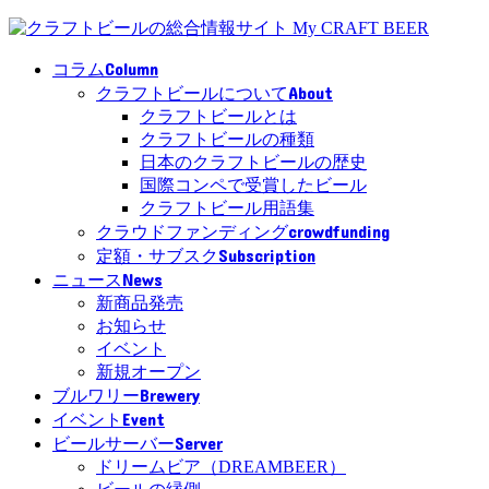
Column
コラム
About
クラフトビールについて
クラフトビールとは
クラフトビールの種類
日本のクラフトビールの歴史
国際コンペで受賞したビール
クラフトビール用語集
crowdfunding
クラウドファンディング
Subscription
定額・サブスク
News
ニュース
新商品発売
お知らせ
イベント
新規オープン
Brewery
ブルワリー
Event
イベント
Server
ビールサーバー
ドリームビア（DREAMBEER）