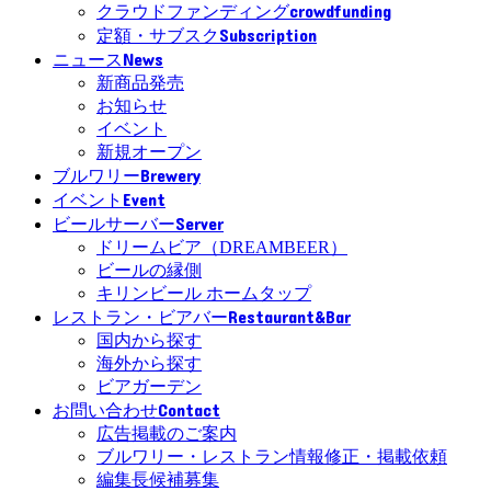
crowdfunding
クラウドファンディング
Subscription
定額・サブスク
News
ニュース
新商品発売
お知らせ
イベント
新規オープン
Brewery
ブルワリー
Event
イベント
Server
ビールサーバー
ドリームビア（DREAMBEER）
ビールの縁側
キリンビール ホームタップ
Restaurant&Bar
レストラン・ビアバー
国内から探す
海外から探す
ビアガーデン
Contact
お問い合わせ
広告掲載のご案内
ブルワリー・レストラン情報修正・掲載依頼
編集長候補募集