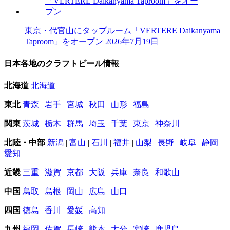
東京・代官山にタップルーム「VERTERE Daikanyama
Taproom」をオープン
2026年7月19日
日本各地のクラフトビール情報
北海道
北海道
東北
青森
|
岩手
|
宮城
|
秋田
|
山形
|
福島
関東
茨城
|
栃木
|
群馬
|
埼玉
|
千葉
|
東京
|
神奈川
北陸・中部
新潟
|
富山
|
石川
|
福井
|
山梨
|
長野
|
岐阜
|
静岡
|
愛知
近畿
三重
|
滋賀
|
京都
|
大阪
|
兵庫
|
奈良
|
和歌山
中国
鳥取
|
島根
|
岡山
|
広島
|
山口
四国
徳島
|
香川
|
愛媛
|
高知
九州
福岡
|
佐賀
|
長崎
|
熊本
|
大分
|
宮崎
|
鹿児島