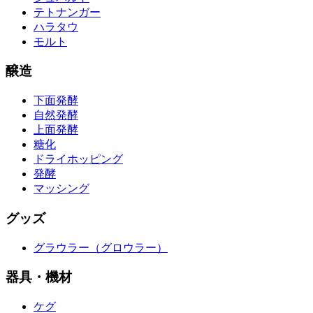
テトナンガー
ハラタウ
モルト
醸造
下面発酵
自然発酵
上面発酵
糖化
ドライホッピング
発酵
マッシング
グッズ
グラウラー（グロウラー）
器具・機材
ケグ