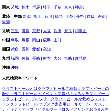
関東
茨城
|
栃木
|
群馬
|
埼玉
|
千葉
|
東京
|
神奈川
北陸・中部
新潟
|
富山
|
石川
|
福井
|
山梨
|
長野
|
岐阜
|
静岡
|
愛知
近畿
三重
|
滋賀
|
京都
|
大阪
|
兵庫
|
奈良
|
和歌山
中国
鳥取
|
島根
|
岡山
|
広島
|
山口
四国
徳島
|
香川
|
愛媛
|
高知
九州
福岡
|
佐賀
|
長崎
|
熊本
|
大分
|
宮崎
|
鹿児島
沖縄
沖縄
人気検索キーワード
クラフトビールとは
クラフトビールの種類
クラフトビールの
歴史
クラフトビールのイベント
受賞歴のあるクラフトビール
クラフトビール ブルワリー
クラフトビールが飲めるレスト
ラン
クラフトビール サブスク
家庭用ビールサーバー
サステ
ナビリティ
アップサイクル
フードロス
ペアリング
おつまみ
料