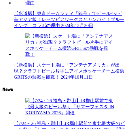
【水道橋】東京ドームシティ「箱舟」でビール×シビ
辛アジア飯！レッツビアワークスとカンパイ！ブルー
イング、コラボの理由
2024年12月20日
【新横浜】スケート場に「アンテナアメリカ」が出
現？クラフトビール片手にアイスホッケーチーム横浜
GRITSの熱戦を観戦！
2024年10月11日
News
【7/24～26 福島・郡山】JR郡山駅前で東北最大級のビ