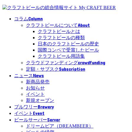
Column
コラム
About
クラフトビールについて
クラフトビールとは
クラフトビールの種類
日本のクラフトビールの歴史
国際コンペで受賞したビール
クラフトビール用語集
crowdfunding
クラウドファンディング
Subscription
定額・サブスク
News
ニュース
新商品発売
お知らせ
イベント
新規オープン
Brewery
ブルワリー
Event
イベント
Server
ビールサーバー
ドリームビア（DREAMBEER）