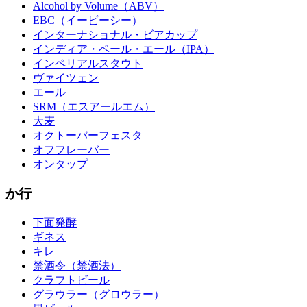
Alcohol by Volume（ABV）
EBC（イービーシー）
インターナショナル・ビアカップ
インディア・ペール・エール（IPA）
インペリアルスタウト
ヴァイツェン
エール
SRM（エスアールエム）
大麦
オクトーバーフェスタ
オフフレーバー
オンタップ
か行
下面発酵
ギネス
キレ
禁酒令（禁酒法）
クラフトビール
グラウラー（グロウラー）