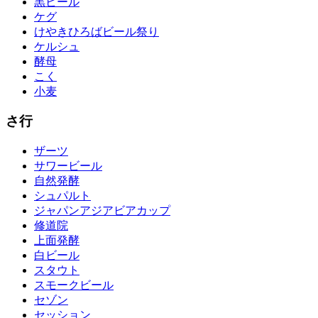
黒ビール
ケグ
けやきひろばビール祭り
ケルシュ
酵母
こく
小麦
さ行
ザーツ
サワービール
自然発酵
シュパルト
ジャパンアジアビアカップ
修道院
上面発酵
白ビール
スタウト
スモークビール
セゾン
セッション