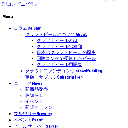
理
コンビニ
グラス
Menu
Column
コラム
About
クラフトビールについて
クラフトビールとは
クラフトビールの種類
日本のクラフトビールの歴史
国際コンペで受賞したビール
クラフトビール用語集
crowdfunding
クラウドファンディング
Subscription
定額・サブスク
News
ニュース
新商品発売
お知らせ
イベント
新規オープン
Brewery
ブルワリー
Event
イベント
Server
ビールサーバー