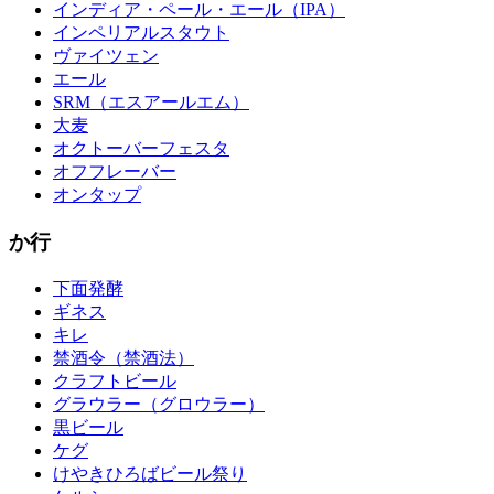
インディア・ペール・エール（IPA）
インペリアルスタウト
ヴァイツェン
エール
SRM（エスアールエム）
大麦
オクトーバーフェスタ
オフフレーバー
オンタップ
か行
下面発酵
ギネス
キレ
禁酒令（禁酒法）
クラフトビール
グラウラー（グロウラー）
黒ビール
ケグ
けやきひろばビール祭り