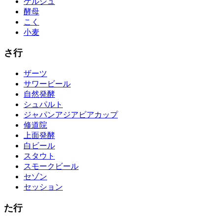
ケルシュ
酵母
こく
小麦
さ行
ザーツ
サワービール
自然発酵
シュパルト
ジャパンアジアビアカップ
修道院
上面発酵
白ビール
スタウト
スモークビール
セゾン
セッション
た行