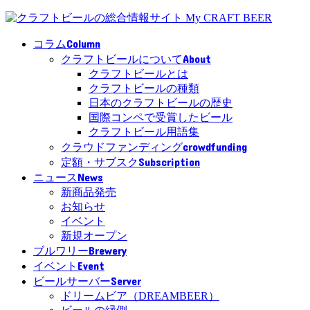
Column
コラム
About
クラフトビールについて
クラフトビールとは
クラフトビールの種類
日本のクラフトビールの歴史
国際コンペで受賞したビール
クラフトビール用語集
crowdfunding
クラウドファンディング
Subscription
定額・サブスク
News
ニュース
新商品発売
お知らせ
イベント
新規オープン
Brewery
ブルワリー
Event
イベント
Server
ビールサーバー
ドリームビア（DREAMBEER）