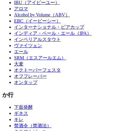
IBU（アイビーユー）
アロマ
Alcohol by Volume（ABV）
EBC（イービーシー）
インターナショナル・ビアカップ
インディア・ペール・エール（IPA）
インペリアルスタウト
ヴァイツェン
エール
SRM（エスアールエム）
大麦
オクトーバーフェスタ
オフフレーバー
オンタップ
か行
下面発酵
ギネス
キレ
禁酒令（禁酒法）