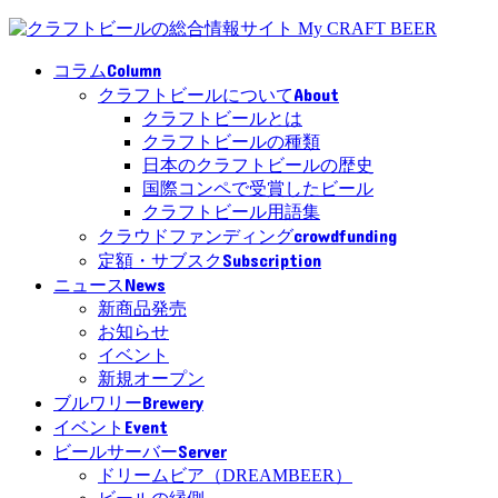
Column
コラム
About
クラフトビールについて
クラフトビールとは
クラフトビールの種類
日本のクラフトビールの歴史
国際コンペで受賞したビール
クラフトビール用語集
crowdfunding
クラウドファンディング
Subscription
定額・サブスク
News
ニュース
新商品発売
お知らせ
イベント
新規オープン
Brewery
ブルワリー
Event
イベント
Server
ビールサーバー
ドリームビア（DREAMBEER）