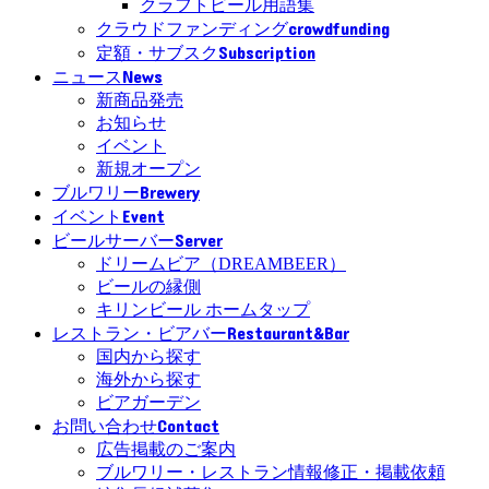
クラフトビール用語集
crowdfunding
クラウドファンディング
Subscription
定額・サブスク
News
ニュース
新商品発売
お知らせ
イベント
新規オープン
Brewery
ブルワリー
Event
イベント
Server
ビールサーバー
ドリームビア（DREAMBEER）
ビールの縁側
キリンビール ホームタップ
Restaurant&Bar
レストラン・ビアバー
国内から探す
海外から探す
ビアガーデン
Contact
お問い合わせ
広告掲載のご案内
ブルワリー・レストラン情報修正・掲載依頼