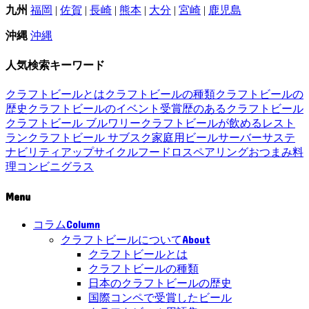
九州
福岡
|
佐賀
|
長崎
|
熊本
|
大分
|
宮崎
|
鹿児島
沖縄
沖縄
人気検索キーワード
クラフトビールとは
クラフトビールの種類
クラフトビールの
歴史
クラフトビールのイベント
受賞歴のあるクラフトビール
クラフトビール ブルワリー
クラフトビールが飲めるレスト
ラン
クラフトビール サブスク
家庭用ビールサーバー
サステ
ナビリティ
アップサイクル
フードロス
ペアリング
おつまみ
料
理
コンビニ
グラス
Menu
Column
コラム
About
クラフトビールについて
クラフトビールとは
クラフトビールの種類
日本のクラフトビールの歴史
国際コンペで受賞したビール