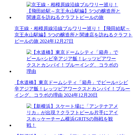
京王線・相模原線沿線ブルワリー巡り！【飛田給駅～
京王永山駅編】5つの醸造所と関連店を訪ねるクラフト
ビールの旅
2024年12月27日
【水道橋】東京ドームシティ「箱舟」でビール×シビ
辛アジア飯！レッツビアワークスとカンパイ！ブルー
イング、コラボの理由
2024年12月20日