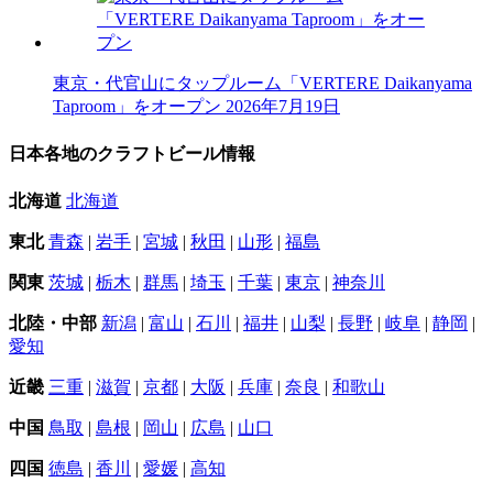
東京・代官山にタップルーム「VERTERE Daikanyama
Taproom」をオープン
2026年7月19日
日本各地のクラフトビール情報
北海道
北海道
東北
青森
|
岩手
|
宮城
|
秋田
|
山形
|
福島
関東
茨城
|
栃木
|
群馬
|
埼玉
|
千葉
|
東京
|
神奈川
北陸・中部
新潟
|
富山
|
石川
|
福井
|
山梨
|
長野
|
岐阜
|
静岡
|
愛知
近畿
三重
|
滋賀
|
京都
|
大阪
|
兵庫
|
奈良
|
和歌山
中国
鳥取
|
島根
|
岡山
|
広島
|
山口
四国
徳島
|
香川
|
愛媛
|
高知