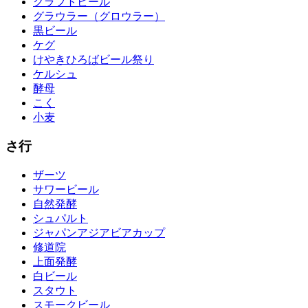
クラフトビール
グラウラー（グロウラー）
黒ビール
ケグ
けやきひろばビール祭り
ケルシュ
酵母
こく
小麦
さ行
ザーツ
サワービール
自然発酵
シュパルト
ジャパンアジアビアカップ
修道院
上面発酵
白ビール
スタウト
スモークビール